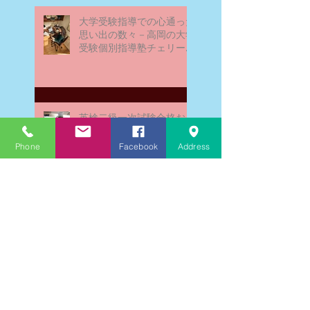
大学受験指導での心通った
思い出の数々－高岡の大学
受験個別指導塾チェリー・
ブロッサム
英検二級一次試験合格おめ
でとう！－高岡の個別指導
塾チェリー・ブロッサム
Phone
Facebook
Address
文学にできること、強いて
は国語科にできること
文学学習の重要性 - 文学に
親しむための学びの場