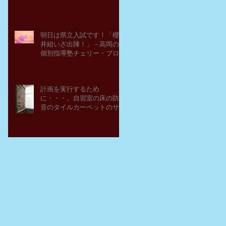
明日は県立入試です！「櫻
井組いざ出陣！」－高岡の
個別指導塾チェリー・ブロ
ッサム
計画を実行するため
に・・・。自習室の床の防
音のタイルカーペットのサ
ンプルを取り寄せてみた。
－高岡の大学受験個別指導
塾チェリー・ブロッサム