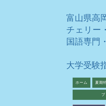
富山県高
チェリー
​国語専門
大学受験
ホーム
夏期
ブ