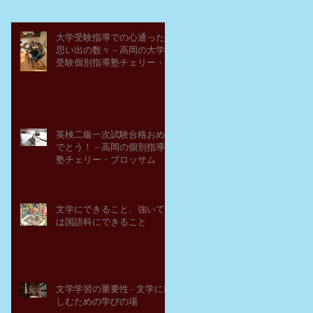
大学受験指導での心通った
思い出の数々－高岡の大学
受験個別指導塾チェリー・
ブロッサム
英検二級一次試験合格おめ
でとう！－高岡の個別指導
塾チェリー・ブロッサム
文学にできること、強いて
は国語科にできること
文学学習の重要性 - 文学に親
しむための学びの場