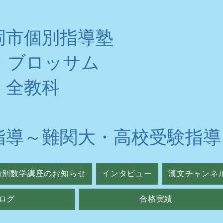
岡市個別指導塾
・ブロッサム
・全教科
指導～難関大・高校受験指導
特別数学講座のお知らせ
インタビュー
漢文チャンネ
ログ
合格実績