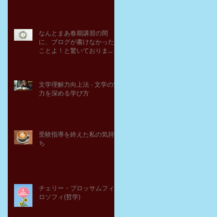
なんとまあ春期講習の間
に、ブログが書けなかった
ことよ！と驚いておりま
す。－高岡の大学受験個別
指導塾チェリー・ブロッサ
ム
文学理解力向上法 - 文学の魅
力を深める学び方
受験指導を終えた私の気持
ち
チェリー・ブロッサムフィ
ロソフィ(哲学)