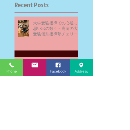
Recent Posts
大学受験指導での心通った
思い出の数々－高岡の大学
受験個別指導塾チェリー・
ブロッサム
英検二級一次試験合格おめ
でとう！－高岡の個別指導
Phone
Facebook
Address
塾チェリー・ブロッサム
文学にできること、強いて
は国語科にできること
文学学習の重要性 - 文学に