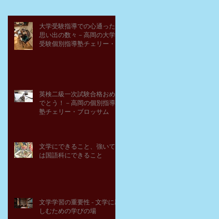
大学受験指導での心通った
思い出の数々－高岡の大学
受験個別指導塾チェリー・
ブロッサム
英検二級一次試験合格おめ
でとう！－高岡の個別指導
塾チェリー・ブロッサム
文学にできること、強いて
は国語科にできること
文学学習の重要性 - 文学に親
しむための学びの場