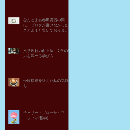
なんとまあ春期講習の間
に、ブログが書けなかった
ことよ！と驚いておりま
す。－高岡の大学受験個別
指導塾チェリー・ブロッサ
ム
文学理解力向上法 - 文学の魅
力を深める学び方
受験指導を終えた私の気持
ち
チェリー・ブロッサムフィ
ロソフィ(哲学)