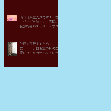
明日は県立入試です！「櫻
井組いざ出陣！」－高岡の
個別指導塾チェリー・ブロ
ッサム
計画を実行するため
に・・・。自習室の床の防
音のタイルカーペットのサ
ンプルを取り寄せてみた。
－高岡の大学受験個別指導
塾チェリー・ブロッサム