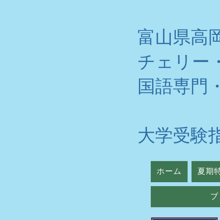
富山県高
チェリー
​国語専門
大学受験
ホーム
夏期
ブ