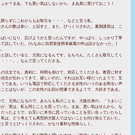
ょか？まあ、でも悪い気はしないから、まあ真に受けておこう！ 
限らずにこれからもお取引を・・・、などと言う私。 
徒さんの数は多い、と話すと、また、びっくりされた。夏期講習は、こ
っぱいになり、広げようかと思ったんですが、やっぱり、しっかり丁寧
て話していた。(ちなみに自習室使用者厳選の件は話さなかった。) 
。 
生と話していると、元気になるんです。もちろん、たくさん取引してく
・・・。」なんて言ってくださる。 
しの注文でも、真剣に、時間を掛けて、対応してくださる。教育に対す
る信念が伝わってきて、嬉しいのだ。それはお互い様だったようで、互
ようである。いつも電話で対応してくださる女性のハリのある明るい声
ことはないが、この女性のお顔が想像できるようで、大好きである。 
いて、元気になるので、あちらも私のことを、大阪出身の、「うまいこ
いが、実は、私も同じことを思っていた。まあ、悪い気はせんから、な
りだったようで、お互いに本当に思っていることを言い合っていたらし
、私は、どう考えても典型的大阪人ではないことも付け加えておいた。
と言うとびっくりされた。かなり素朴な性格らしく。 
とを打ち明けると、私が教室を開いたのは、「勉強しなさい！」と言う