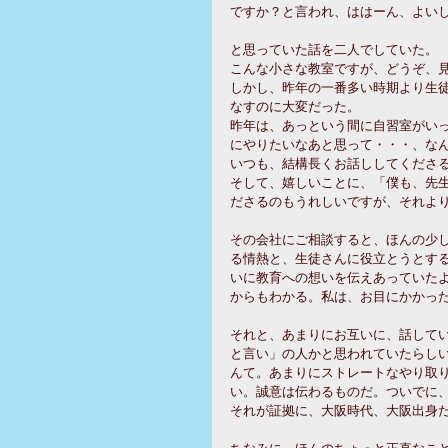
ですか？と言われ、ははーん、よいし
と思っていた話を二人でしていた。 
こんな小さな教室ですが、どうぞ、見
しかし、昨年の一番多い時期より生
なすのに大変だった。 
昨年は、あっという間に自習室がい
にやりたいなあと思って・・・、なん
いつも、結構長くお話ししてくださる
そして、嬉しいことに、「僕も、先
ださるのもうれしいですが、それより
その会社にご相談すると、ほんの少
る情熱と、生徒さんに役立とうとす
いに教育への想いを伝えあっていた
からもわかる。私は、お目にかかった
それと、あまりにお互いに、話して
と言い」の人かと思われていたらし
んて。あまりにストレートなやり取
い。誠意は伝わるものだ。ついでに
それが証拠に、大阪時代、大阪出身だ
ちなみに、ほんのちょっと正直なこ