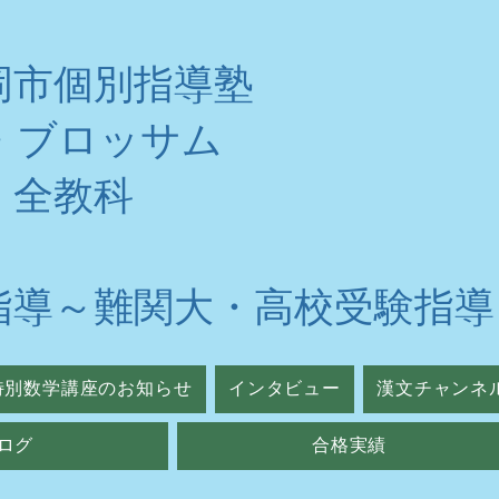
岡市個別指導塾
・ブロッサム
・全教科
指導～難関大・高校受験指導
特別数学講座のお知らせ
インタビュー
漢文チャンネ
ログ
合格実績