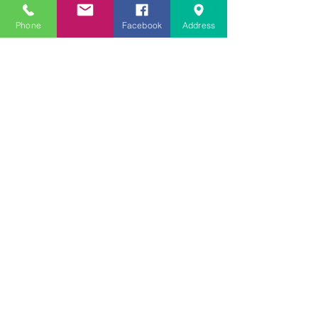
Featured Posts
Phone
Facebook
Address
Recent Posts
大学受験指導での心通った
思い出の数々－高岡の大学
受験個別指導塾チェリー・
ブロッサム
英検二級一次試験合格おめ
でとう！－高岡の個別指導
塾チェリー・ブロッサム
文学にできること、強いて
は国語科にできること