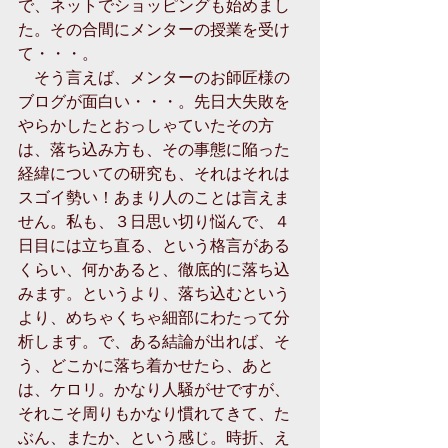
で、ネットでショッピングも始めまし
た。その合間にメンターの授業を受け
て・・・。 
　そう言えば、メンターのお師匠様の
ブログが面白い・・・。先日大失敗を
やらかしたとおっしゃていたその方
は、落ち込み方も、その事態に陥った
経緯についての研究も、それはそれは
スゴイ勢い！あまり人のことは言えま
せん。私も、３日思い切り悩んで、４
日目には立ち直る、という格言がある
くらい、何かあると、徹底的に落ち込
みます。というより、落ち込むという
より、めちゃくちゃ細部にわたって分
析します。で、ある結論が出れば、そ
う、どこかに落ち着かせたら、あと
は、ケロリ。かなり人騒がせですが、
それこそ周りもかなり慣れてきて、た
ぶん、またか、という感じ。時折、え