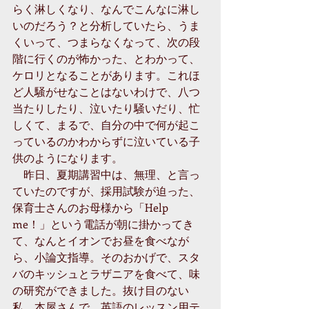
らく淋しくなり、なんでこんなに淋し
いのだろう？と分析していたら、うま
くいって、つまらなくなって、次の段
階に行くのが怖かった、とわかって、
ケロリとなることがあります。これほ
ど人騒がせなことはないわけで、八つ
当たりしたり、泣いたり騒いだり、忙
しくて、まるで、自分の中で何が起こ
っているのかわからずに泣いている子
供のようになります。 
　昨日、夏期講習中は、無理、と言っ
ていたのですが、採用試験が迫った、
保育士さんのお母様から「Help 
me！」という電話が朝に掛かってき
て、なんとイオンでお昼を食べなが
ら、小論文指導。そのおかげで、スタ
バのキッシュとラザニアを食べて、味
の研究ができました。抜け目のない
私。本屋さんで、英語のレッスン用テ