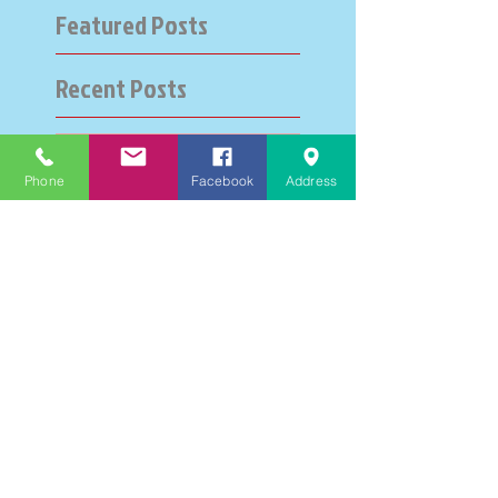
Featured Posts
Recent Posts
大学受験指導での心通った
思い出の数々－高岡の大学
Phone
Facebook
Address
受験個別指導塾チェリー・
ブロッサム
英検二級一次試験合格おめ
でとう！－高岡の個別指導
塾チェリー・ブロッサム
文学にできること、強いて
は国語科にできること