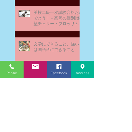
英検二級一次試験合格おめ
でとう！－高岡の個別指導
塾チェリー・ブロッサム
文学にできること、強いて
は国語科にできること
Phone
Facebook
Address
文学学習の重要性 - 文学に
親しむための学びの場
なんとまあ春期講習の間
に、ブログが書けなかった
ことよ！と驚いておりま
す。－高岡の大学受験個別
指導塾チェリー・ブロッサ