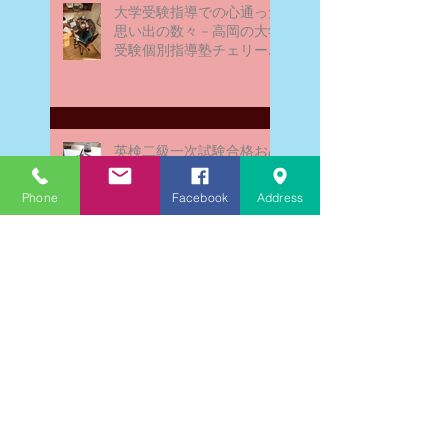
大学受験指導での心通った
思い出の数々－高岡の大学
受験個別指導塾チェリー・
ブロッサム
英検二級一次試験合格おめ
でとう！－高岡の個別指導
塾チェリー・ブロッサム
Phone
Facebook
Address
文学にできること、強いて
は国語科にできること
文学学習の重要性 - 文学に
親しむための学びの場