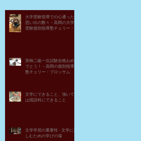
大学受験指導での心通った
思い出の数々－高岡の大学
受験個別指導塾チェリー・
ブロッサム
英検二級一次試験合格おめ
でとう！－高岡の個別指導
塾チェリー・ブロッサム
文学にできること、強いて
は国語科にできること
文学学習の重要性 - 文学に親
しむための学びの場