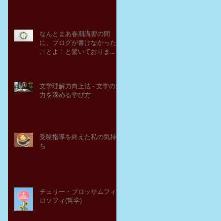
なんとまあ春期講習の間
に、ブログが書けなかった
ことよ！と驚いておりま
す。－高岡の大学受験個別
指導塾チェリー・ブロッサ
ム
文学理解力向上法 - 文学の魅
力を深める学び方
受験指導を終えた私の気持
ち
チェリー・ブロッサムフィ
ロソフィ(哲学)