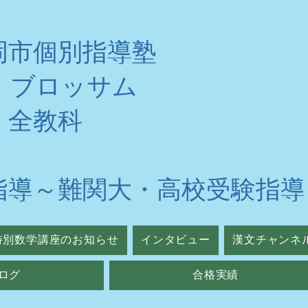
岡市個別指導塾
・ブロッサム
・全教科
指導～難関大・高校受験指導
特別数学講座のお知らせ
インタビュー
漢文チャンネ
ログ
合格実績