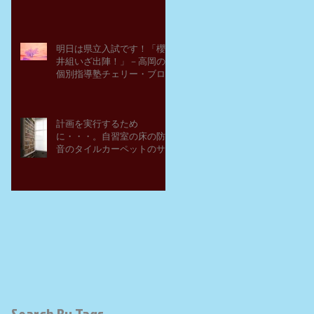
明日は県立入試です！「櫻
井組いざ出陣！」－高岡の
個別指導塾チェリー・ブロ
ッサム
計画を実行するため
に・・・。自習室の床の防
音のタイルカーペットのサ
ンプルを取り寄せてみた。
－高岡の大学受験個別指導
塾チェリー・ブロッサム