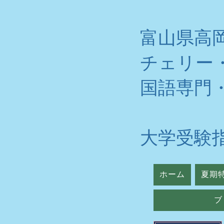
富山県高
チェリー
​国語専門
大学受験
ホーム
夏期
ブ