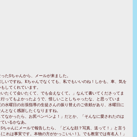
ったSちゃんから、メールが来ました。 
嬉しいですね。Kちゃんでなくても、私でもいいのね！しかも、車、気を
もしてくれています。 
会いたくて会いたくて、でも会えなくて。」なんて書いてくださってま
に行ってもよかったようで、惜しいことしちゃったな、と思っていま
度の水曜日の出張指導の生徒さんの振り替えのご依頼があり、水曜日に
んとなく感謝したくなりますね。 
してなかったら、お尻ペンペンよ！」だとか、「そんなに愛されたのは
ているかなあ。 
。Sちゃんにメールで報告したら、「どんな顔？写真、送って！」と言う
(これは事実です。本物の方がかっこいい！)。でも教室では有名人！」