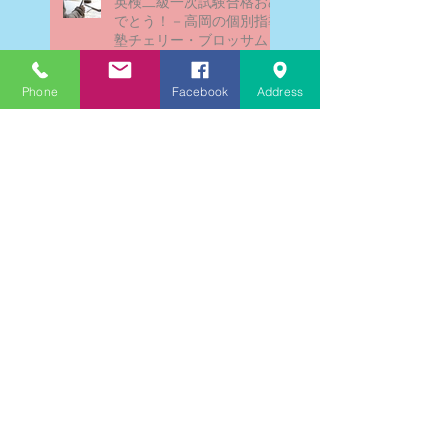
英検二級一次試験合格おめ
でとう！－高岡の個別指導
塾チェリー・ブロッサム
Phone
Facebook
Address
文学にできること、強いて
は国語科にできること
文学学習の重要性 - 文学に
親しむための学びの場
なんとまあ春期講習の間
に、ブログが書けなかった
ことよ！と驚いておりま
す。－高岡の大学受験個別
指導塾チェリー・ブロッサ
ム
文学理解力向上法 - 文学の