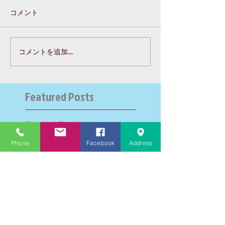
コメント
コメントを追加…
Featured Posts
Recent Posts
Phone
Facebook
Address
大学受験指導での心通った
思い出の数々－高岡の大学
受験個別指導塾チェリー・
ブロッサム