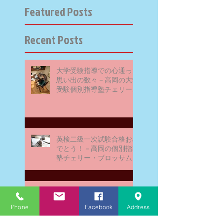
Featured Posts
Recent Posts
大学受験指導での心通った
思い出の数々－高岡の大学
受験個別指導塾チェリー・
ブロッサム
英検二級一次試験合格おめ
でとう！－高岡の個別指導
塾チェリー・ブロッサム
文学にできること、強いて
は国語科にできること
Phone
Facebook
Address