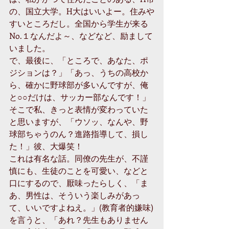
の、国立大学。H大はいいよー。住みや
すいところだし。全国から学生が来る
No.１なんだよ～、などなど、励まして
いました。 
で、最後に、「ところで、あなた、ポ
ジションは？」「あっ、うちの高校か
ら、確かに野球部が多いんですが、俺
と○○だけは、サッカー部なんです！」
そこで私、きっと表情が変わっていた
と思いますが、「ウソッ、なんや、野
球部ちゃうのん？進路指導して、損し
た！」彼、大爆笑！ 
これは有名な話。同僚の先生が、不謹
慎にも、生徒のことを可愛い、などと
口にするので、厭味ったらしく、「ま
あ、男性は、そういう楽しみがあっ
て、いいですよねえ。」(教育者的嫌味)
を言うと、「あれ？先生もありません