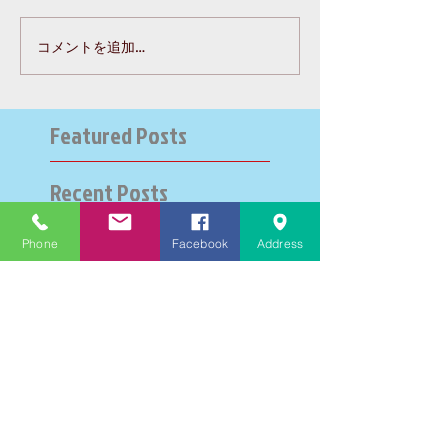
コメントを追加…
Featured Posts
Recent Posts
Phone
Facebook
Address
大学受験指導での心通った
思い出の数々－高岡の大学
受験個別指導塾チェリー・
ブロッサム
英検二級一次試験合格おめ
でとう！－高岡の個別指導
塾チェリー・ブロッサム