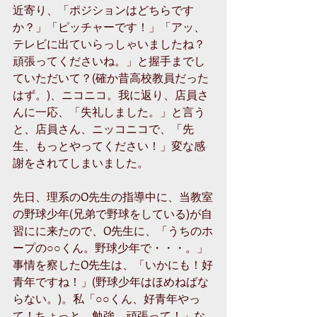
近寄り、「ポジションはどちらです
か？」「ピッチャーです！」「アッ、
テレビに出ていらっしゃいましたね？
頑張ってくださいね。」と握手までし
ていただいて？(確か昔高校教員だった
はず。)、ニコニコ。我に返り、店員さ
んに一応、「失礼しました。」と言う
と、店員さん、ニッコニコで、「先
生、もっとやってください！」変な感
謝をされてしまいました。 
先日、理系のO先生の指導中に、当教室
の野球少年(兄弟で野球をしている)が自
習にに来たので、O先生に、「うちのホ
ープの○○くん。野球少年で・・・。」
事情を察したO先生は、「いかにも！好
青年ですね！」(野球少年はほめねばな
らない。)。私「○○くん、好青年やっ
て！ちょっと、勉強、頑張って！」な