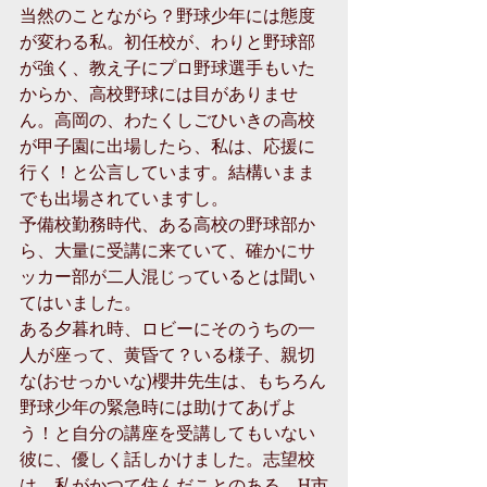
当然のことながら？野球少年には態度
が変わる私。初任校が、わりと野球部
が強く、教え子にプロ野球選手もいた
からか、高校野球には目がありませ
ん。高岡の、わたくしごひいきの高校
が甲子園に出場したら、私は、応援に
行く！と公言しています。結構いまま
でも出場されていますし。 
予備校勤務時代、ある高校の野球部か
ら、大量に受講に来ていて、確かにサ
ッカー部が二人混じっているとは聞い
てはいました。 
ある夕暮れ時、ロビーにそのうちの一
人が座って、黄昏て？いる様子、親切
な(おせっかいな)櫻井先生は、もちろん
野球少年の緊急時には助けてあげよ
う！と自分の講座を受講してもいない
彼に、優しく話しかけました。志望校
は、私がかつて住んだことのある、H市