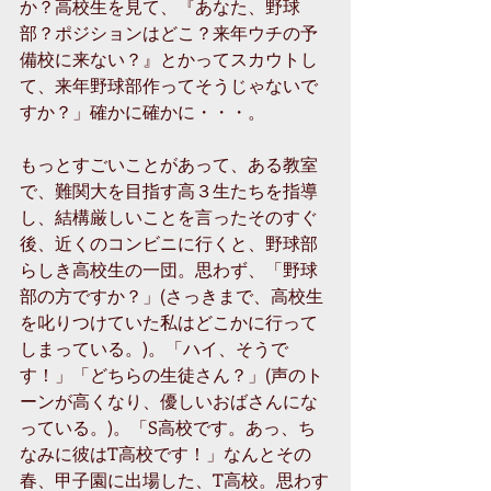
か？高校生を見て、『あなた、野球
部？ポジションはどこ？来年ウチの予
備校に来ない？』とかってスカウトし
て、来年野球部作ってそうじゃないで
すか？」確かに確かに・・・。 
もっとすごいことがあって、ある教室
で、難関大を目指す高３生たちを指導
し、結構厳しいことを言ったそのすぐ
後、近くのコンビニに行くと、野球部
らしき高校生の一団。思わず、「野球
部の方ですか？」(さっきまで、高校生
を叱りつけていた私はどこかに行って
しまっている。)。「ハイ、そうで
す！」「どちらの生徒さん？」(声のト
ーンが高くなり、優しいおばさんにな
っている。)。「S高校です。あっ、ち
なみに彼はT高校です！」なんとその
春、甲子園に出場した、T高校。思わす