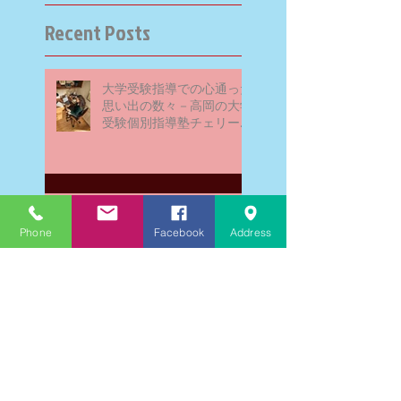
Recent Posts
大学受験指導での心通った
思い出の数々－高岡の大学
受験個別指導塾チェリー・
ブロッサム
英検二級一次試験合格おめ
でとう！－高岡の個別指導
Phone
Facebook
Address
塾チェリー・ブロッサム
文学にできること、強いて
は国語科にできること