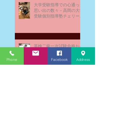
大学受験指導での心通った
思い出の数々－高岡の大学
受験個別指導塾チェリー・
ブロッサム
英検二級一次試験合格おめ
でとう！－高岡の個別指導
塾チェリー・ブロッサム
Phone
Facebook
Address
文学にできること、強いて
は国語科にできること
文学学習の重要性 - 文学に
親しむための学びの場