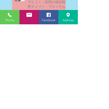
でとう！－高岡の個別指導
塾チェリー・ブロッサム
Phone
Facebook
Address
文学にできること、強いて
は国語科にできること
文学学習の重要性 - 文学に
親しむための学びの場
なんとまあ春期講習の間
に、ブログが書けなかった
ことよ！と驚いておりま
す。－高岡の大学受験個別
指導塾チェリー・ブロッサ
ム
文学理解力向上法 - 文学の
魅力を深める学び方