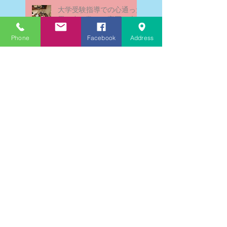
大学受験指導での心通った
思い出の数々－高岡の大学
受験個別指導塾チェリー・
ブロッサム
Phone
Facebook
Address
英検二級一次試験合格おめ
でとう！－高岡の個別指導
塾チェリー・ブロッサム
文学にできること、強いて
は国語科にできること
文学学習の重要性 - 文学に
親しむための学びの場