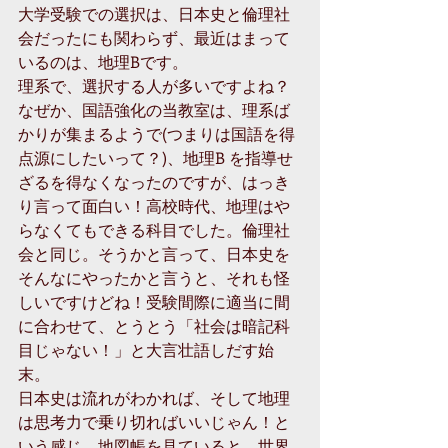
大学受験での選択は、日本史と倫理社
会だったにも関わらず、最近はまって
いるのは、地理Bです。 
理系で、選択する人が多いですよね？ 
なぜか、国語強化の当教室は、理系ば
かりが集まるようで(つまりは国語を得
点源にしたいって？)、地理B を指導せ
ざるを得なくなったのですが、はっき
り言って面白い！高校時代、地理はや
らなくてもできる科目でした。倫理社
会と同じ。そうかと言って、日本史を
そんなにやったかと言うと、それも怪
しいですけどね！受験間際に適当に間
に合わせて、とうとう「社会は暗記科
目じゃない！」と大言壮語しだす始
末。 
日本史は流れがわかれば、そして地理
は思考力で乗り切ればいいじゃん！と
いう感じ。地図帳を見ていると、世界