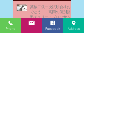
英検二級一次試験合格おめ
でとう！－高岡の個別指導
塾チェリー・ブロッサム
Phone
Facebook
Address
文学にできること、強いて
は国語科にできること
文学学習の重要性 - 文学に
親しむための学びの場
なんとまあ春期講習の間
に、ブログが書けなかった
ことよ！と驚いておりま
す。－高岡の大学受験個別
指導塾チェリー・ブロッサ
ム