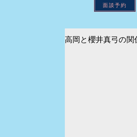
面談予約
高岡と櫻井真弓の関