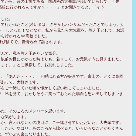
出てから。昔の上司である、国語科の大先輩が歩いていらして、「先
高校に行かれるんですか？・・・」とお聞きすると、「そう
した。 
て行かれたこと(若い頃は、さぞかしハンサムだったことでしょう。)。
ャーしとった！などなど、私から見たら大先輩を、教え子として、お話
ら行かれる○○高校でした。 
呼び捨てで、愛情込めて話されます。 
んて、私も教え子みたいな気分。 
以前お目にかかった時よりも、若々しく、お元気そうに見えました。 
ます。」とご挨拶して、お別れしました。 
ら、「あんた・・・。」と呼ばれる方が好きです。富山の、とくに高岡
あって、大好きです。 
をご一緒していた頃を懐かしく思い出してしまいました。 
で、私を見て、おかしそうに笑っておられた場面も思い出してしまいま
た、そのころのメンバーを思います。 
な気がします。 
か、言われないかの境目に、ご一緒させていただいた、大先輩です。 
ましたが、やはり、あのころから比べると、いろいろなことがたくさん
、ずいぶん楽になりました。 