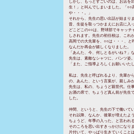
しかし、もっとすごいのは、お店を
生！」と叫んでしまいました。「○○
や・・・。」 
それから、先生の思い出話が始まりま
昔、生徒を取っつかまえにお店に入っ
どこどこの○○は、野球部でキャッチ
しされます。先生の初任校は、これか
高岡での大先輩を、○○は・・・、と
なんだか再会が嬉しくなりました。 
「あんた、今、何しとるがいね？」な
先生は、素敵なシャツに、パンツ姿。
「また、ご指導よろしくお願いいたし
私は、先生と呼ばれるより、先輩か
の、あんた、という言葉が、親しみが
先生は、私の、ちょうど親世代。仕事
お酒の席で、ちょうど真ん前が先生
した。 
仲間、というと、先生の下で働いてい
それ以降、なんか、後輩が増えたよう
ちょうど、年季の入った、と言われる
そのころを思い出すきっかけになり
片付いて、やっぱり生きていくことは