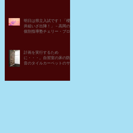
明日は県立入試です！「櫻
井組いざ出陣！」－高岡の
個別指導塾チェリー・ブロ
ッサム
計画を実行するため
に・・・。自習室の床の防
音のタイルカーペットのサ
ンプルを取り寄せてみた。
－高岡の大学受験個別指導
塾チェリー・ブロッサム