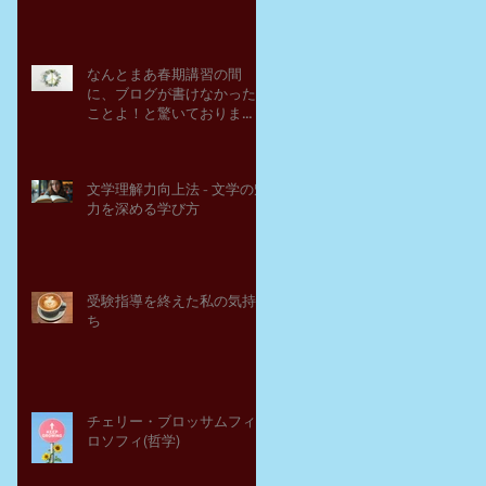
なんとまあ春期講習の間
に、ブログが書けなかった
ことよ！と驚いておりま
す。－高岡の大学受験個別
指導塾チェリー・ブロッサ
ム
文学理解力向上法 - 文学の魅
力を深める学び方
受験指導を終えた私の気持
ち
チェリー・ブロッサムフィ
ロソフィ(哲学)