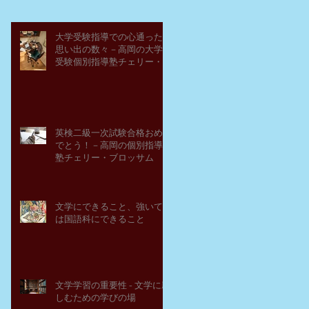
大学受験指導での心通った
思い出の数々－高岡の大学
受験個別指導塾チェリー・
ブロッサム
英検二級一次試験合格おめ
でとう！－高岡の個別指導
塾チェリー・ブロッサム
文学にできること、強いて
は国語科にできること
文学学習の重要性 - 文学に親
しむための学びの場