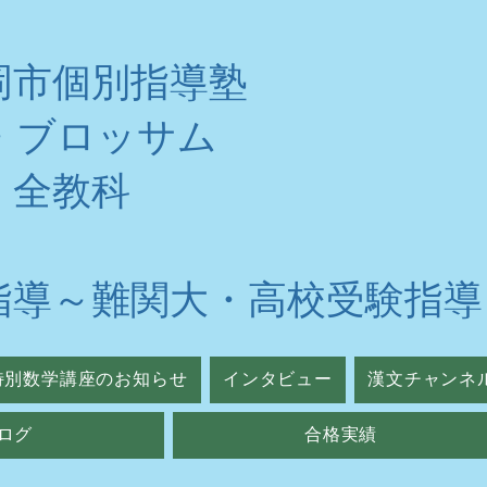
岡市個別指導塾
・ブロッサム
・全教科
指導～難関大・高校受験指導
特別数学講座のお知らせ
インタビュー
漢文チャンネ
ログ
合格実績