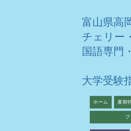
富山県高
チェリー
​国語専門
大学受験
ホーム
夏期
ブ