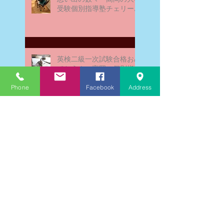
受験個別指導塾チェリー・
ブロッサム
英検二級一次試験合格おめ
でとう！－高岡の個別指導
塾チェリー・ブロッサム
Phone
Facebook
Address
文学にできること、強いて
は国語科にできること
文学学習の重要性 - 文学に
親しむための学びの場
なんとまあ春期講習の間