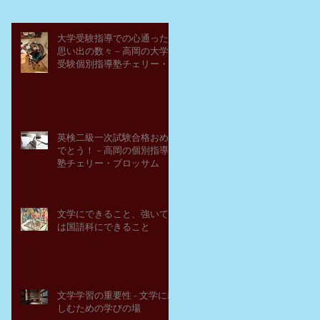
大学受験指導での心通った
思い出の数々－高岡の大学
受験個別指導塾チェリー・
ブロッサム
英検二級一次試験合格おめ
でとう！－高岡の個別指導
塾チェリー・ブロッサム
文学にできること、強いて
は国語科にできること
文学学習の重要性 - 文学に親
しむための学びの場