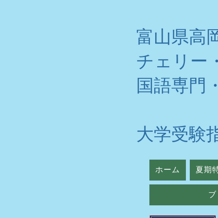
富山県高
チェリー
​国語専門
大学受験
ホーム
夏期
ブ