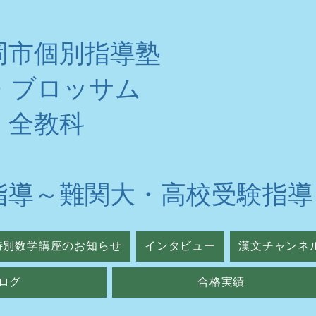
岡市個別指導塾
・ブロッサム
・全教科
指導～難関大・高校受験指導
特別数学講座のお知らせ
インタビュー
漢文チャンネ
ログ
合格実績