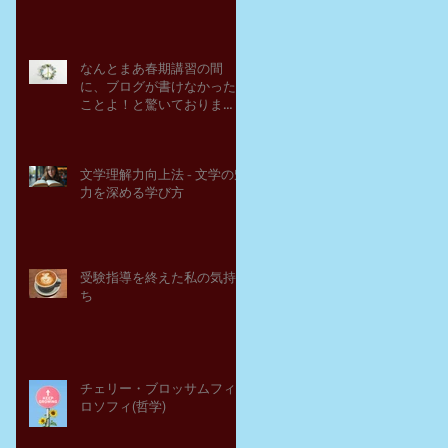
なんとまあ春期講習の間
に、ブログが書けなかった
ことよ！と驚いておりま
す。－高岡の大学受験個別
指導塾チェリー・ブロッサ
ム
文学理解力向上法 - 文学の魅
力を深める学び方
受験指導を終えた私の気持
ち
チェリー・ブロッサムフィ
ロソフィ(哲学)