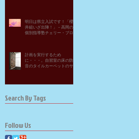
明日は県立入試です！「櫻
井組いざ出陣！」－高岡の
個別指導塾チェリー・ブロ
ッサム
計画を実行するため
に・・・。自習室の床の防
音のタイルカーペットのサ
ンプルを取り寄せてみた。
－高岡の大学受験個別指導
塾チェリー・ブロッサム
Search By Tags
Follow Us