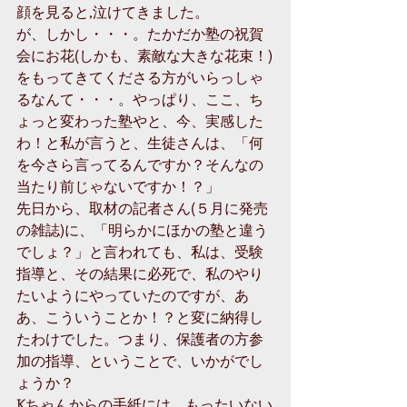
顔を見ると,泣けてきました。 
が、しかし・・・。たかだか塾の祝賀
会にお花(しかも、素敵な大きな花束！)
をもってきてくださる方がいらっしゃ
るなんて・・・。やっぱり、ここ、ち
ょっと変わった塾やと、今、実感した
わ！と私が言うと、生徒さんは、「何
を今さら言ってるんですか？そんなの
当たり前じゃないですか！？」 
先日から、取材の記者さん(５月に発売
の雑誌)に、「明らかにほかの塾と違う
でしょ？」と言われても、私は、受験
指導と、その結果に必死で、私のやり
たいようにやっていたのですが、あ
あ、こういうことか！？と変に納得し
たわけでした。つまり、保護者の方参
加の指導、ということで、いかがでし
ょうか？ 
Kちゃんからの手紙には、もったいない