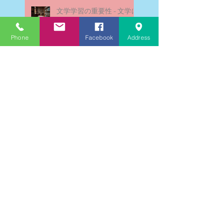
文学学習の重要性 - 文学に
親しむための学びの場
Phone
Facebook
Address
なんとまあ春期講習の間
に、ブログが書けなかった
ことよ！と驚いておりま
す。－高岡の大学受験個別
指導塾チェリー・ブロッサ
ム
文学理解力向上法 - 文学の
魅力を深める学び方
受験指導を終えた私の気持
ち
チェリー・ブロッサムフィ