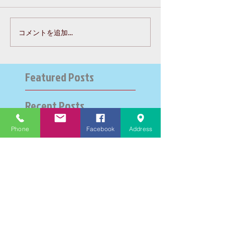
コメントを追加…
Featured Posts
Recent Posts
Phone
Facebook
Address
大学受験指導での心通った
思い出の数々－高岡の大学
受験個別指導塾チェリー・
ブロッサム
英検二級一次試験合格おめ
でとう！－高岡の個別指導