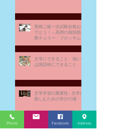
ブロッサム
英検二級一次試験合格おめ
でとう！－高岡の個別指導
塾チェリー・ブロッサム
文学にできること、強いて
は国語科にできること
文学学習の重要性 - 文学に
親しむための学びの場
Phone
Facebook
Address
なんとまあ春期講習の間
に、ブログが書けなかった