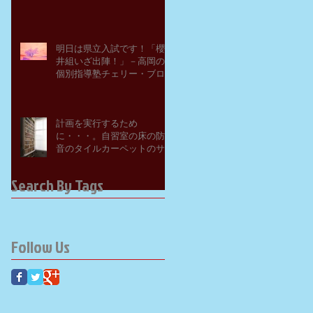
明日は県立入試です！「櫻
井組いざ出陣！」－高岡の
個別指導塾チェリー・ブロ
ッサム
計画を実行するため
に・・・。自習室の床の防
音のタイルカーペットのサ
ンプルを取り寄せてみた。
－高岡の大学受験個別指導
Search By Tags
塾チェリー・ブロッサム
Follow Us