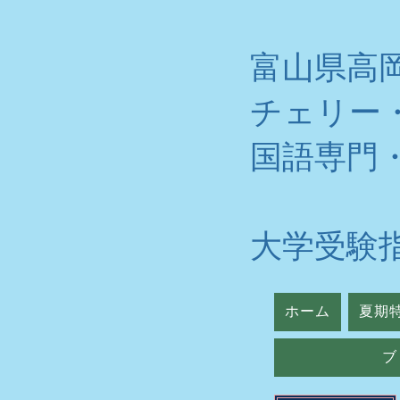
富山県高
チェリー
​国語専門
大学受験
ホーム
夏期
ブ