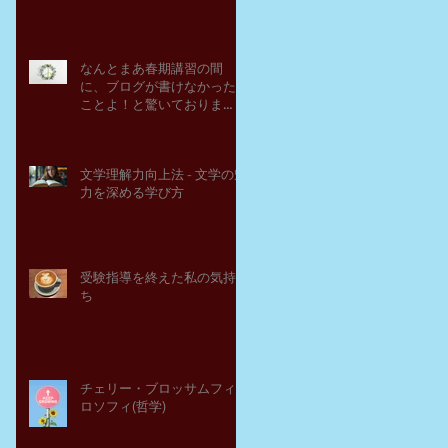
なんとまあ春期講習の間
に、ブログが書けなかった
ことよ！と驚いておりま
す。－高岡の大学受験個別
指導塾チェリー・ブロッサ
ム
文学理解力向上法 - 文学の魅
力を深める学び方
受験指導を終えた私の気持
ち
チェリー・ブロッサムフィ
ロソフィ(哲学)