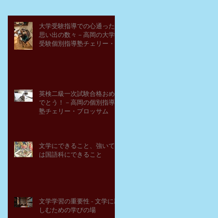
大学受験指導での心通った
思い出の数々－高岡の大学
受験個別指導塾チェリー・
ブロッサム
英検二級一次試験合格おめ
でとう！－高岡の個別指導
塾チェリー・ブロッサム
文学にできること、強いて
は国語科にできること
文学学習の重要性 - 文学に親
しむための学びの場