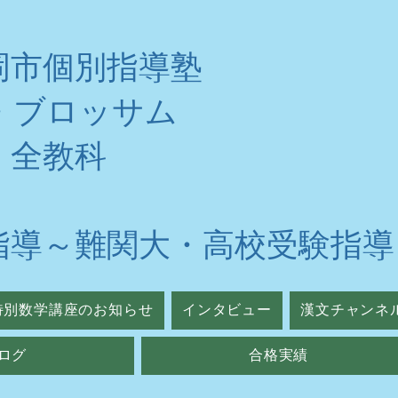
岡市個別指導塾
・ブロッサム
・全教科
指導～難関大・高校受験指導
特別数学講座のお知らせ
インタビュー
漢文チャンネ
ログ
合格実績