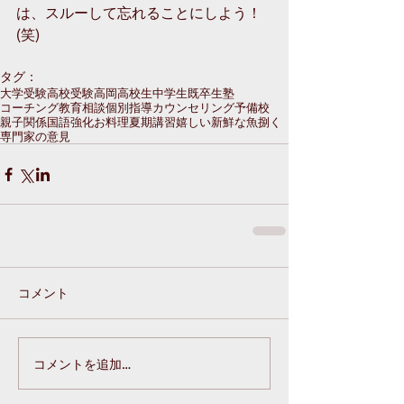
は、スルーして忘れることにしよう！
(笑)
タグ：
大学受験
高校受験
高岡
高校生
中学生
既卒生
塾
コーチング
教育相談
個別指導
カウンセリング
予備校
親子関係
国語強化
お料理
夏期講習
嬉しい
新鮮な魚
捌く
専門家の意見
コメント
コメントを追加…