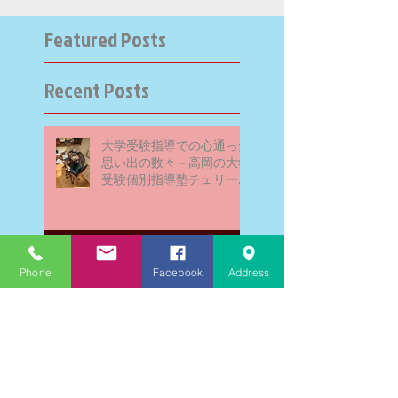
Featured Posts
Recent Posts
大学受験指導での心通った
思い出の数々－高岡の大学
受験個別指導塾チェリー・
ブロッサム
英検二級一次試験合格おめ
Phone
Facebook
Address
でとう！－高岡の個別指導
塾チェリー・ブロッサム
文学にできること、強いて
は国語科にできること