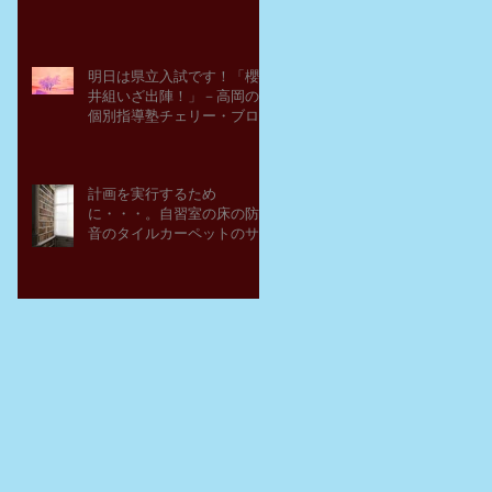
明日は県立入試です！「櫻
井組いざ出陣！」－高岡の
個別指導塾チェリー・ブロ
ッサム
計画を実行するため
に・・・。自習室の床の防
音のタイルカーペットのサ
ンプルを取り寄せてみた。
－高岡の大学受験個別指導
塾チェリー・ブロッサム