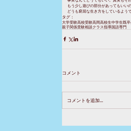
もう少し遊びの部分があってもいい
どうも窮屈な生き方をしているようで
タグ：
大学受験
高校受験
高岡
高校生
中学生
既卒
親子関係
受験相談
クラス指導
国語専門
コメント
コメントを追加…