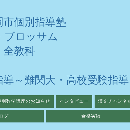
岡市個別指導塾
・ブロッサム
・全教科
指導～難関大・高校受験指導
特別数学講座のお知らせ
インタビュー
漢文チャンネ
ログ
合格実績