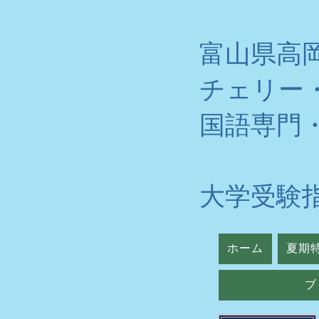
富山県高
チェリー
​国語専門
大学受験
ホーム
夏期
ブ