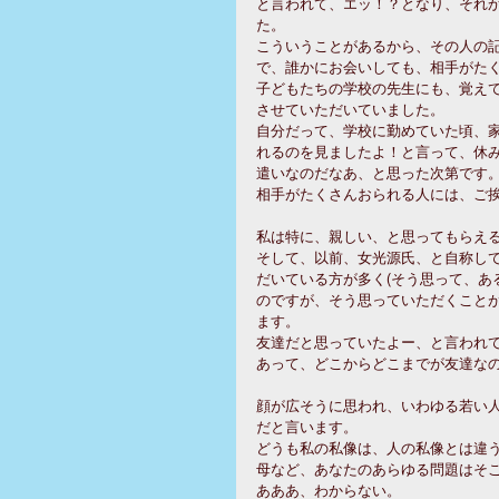
と言われて、エッ！？となり、それ
た。
こういうことがあるから、その人の
で、誰かにお会いしても、相手がた
子どもたちの学校の先生にも、覚え
させていただいていました。
自分だって、学校に勤めていた頃、
れるのを見ましたよ！と言って、休
遣いなのだなあ、と思った次第です
相手がたくさんおられる人には、ご
私は特に、親しい、と思ってもらえ
そして、以前、女光源氏、と自称し
だいている方が多く(そう思って、あ
のですが、そう思っていただくこと
ます。
友達だと思っていたよー、と言われ
あって、どこからどこまでが友達な
顔が広そうに思われ、いわゆる若い
だと言います。
どうも私の私像は、人の私像とは違
母など、あなたのあらゆる問題はそ
あああ、わからない。