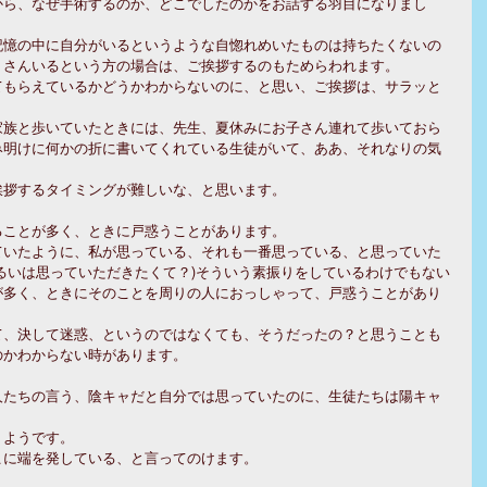
から、なぜ手術するのか、どこでしたのかをお話する羽目になりまし
記憶の中に自分がいるというような自惚れめいたものは持ちたくないの
くさんいるという方の場合は、ご挨拶するのもためらわれます。
てもらえているかどうかわからないのに、と思い、ご挨拶は、サラッと
家族と歩いていたときには、先生、夏休みにお子さん連れて歩いておら
み明けに何かの折に書いてくれている生徒がいて、ああ、それなりの気
。
挨拶するタイミングが難しいな、と思います。
ることが多く、ときに戸惑うことがあります。
ていたように、私が思っている、それも一番思っている、と思っていた
るいは思っていただきたくて？)そういう素振りをしているわけでもない
が多く、ときにそのことを周りの人におっしゃって、戸惑うことがあり
て、決して迷惑、というのではなくても、そうだったの？と思うことも
のかわからない時があります。
人たちの言う、陰キャだと自分では思っていたのに、生徒たちは陽キャ
うようです。
こに端を発している、と言ってのけます。