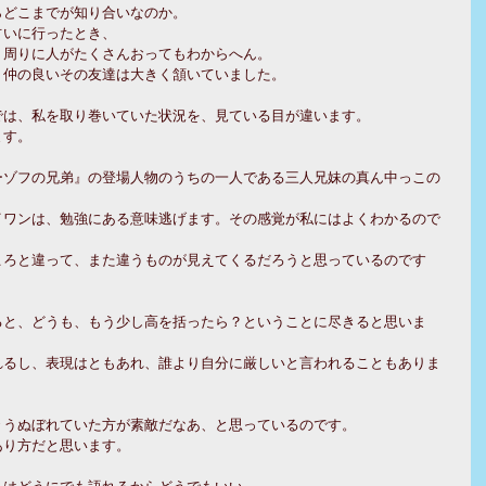
らどこまでが知り合いなのか。
占いに行ったとき、
。周りに人がたくさんおってもわからへん。
、仲の良いその友達は大きく頷いていました。
では、私を取り巻いていた状況を、見ている目が違います。
ます。
ーゾフの兄弟』の登場人物のうちの一人である三人兄妹の真ん中っこの
。
イワンは、勉強にある意味逃げます。その感覚が私にはよくわかるので
ころと違って、また違うものが見えてくるだろうと思っているのです
ると、どうも、もう少し高を括ったら？ということに尽きると思いま
れるし、表現はともあれ、誰より自分に厳しいと言われることもありま
々うぬぼれていた方が素敵だなあ、と思っているのです。
あり方だと思います。
れはどうにでも語れるからどうでもいい。