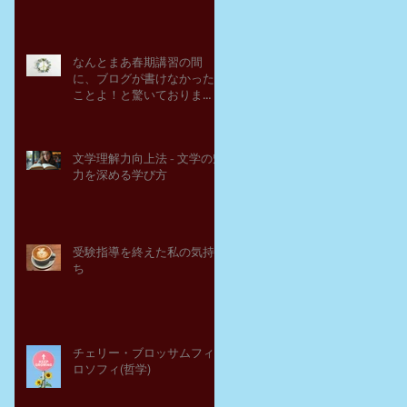
なんとまあ春期講習の間
に、ブログが書けなかった
ことよ！と驚いておりま
す。－高岡の大学受験個別
指導塾チェリー・ブロッサ
ム
文学理解力向上法 - 文学の魅
力を深める学び方
受験指導を終えた私の気持
ち
チェリー・ブロッサムフィ
ロソフィ(哲学)