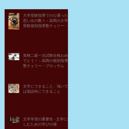
大学受験指導での心通った
思い出の数々－高岡の大学
受験個別指導塾チェリー・
ブロッサム
英検二級一次試験合格おめ
でとう！－高岡の個別指導
塾チェリー・ブロッサム
文学にできること、強いて
は国語科にできること
文学学習の重要性 - 文学に親
しむための学びの場