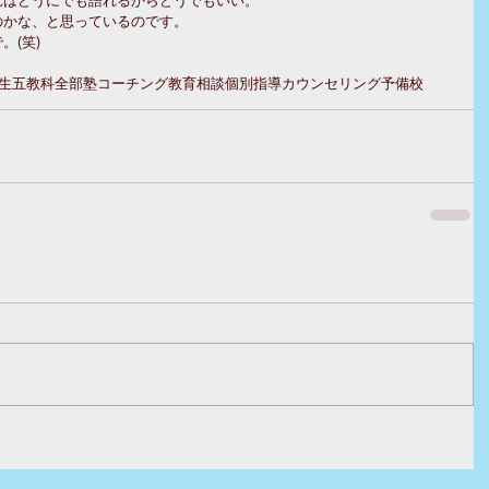
のかな、と思っているのです。
。(笑)
生
五教科全部
塾
コーチング
教育相談
個別指導
カウンセリング
予備校