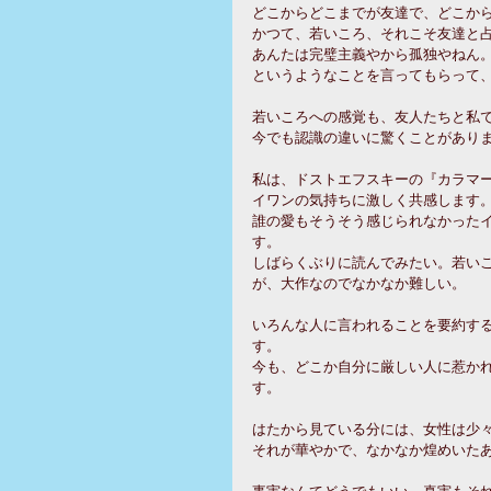
どこからどこまでが友達で、どこか
かつて、若いころ、それこそ友達と
あんたは完璧主義やから孤独やねん
というようなことを言ってもらって
若いころへの感覚も、友人たちと私
今でも認識の違いに驚くことがあり
私は、ドストエフスキーの『カラマ
イワンの気持ちに激しく共感します
誰の愛もそうそう感じられなかった
す。
しばらくぶりに読んでみたい。若い
が、大作なのでなかなか難しい。
いろんな人に言われることを要約す
す。
今も、どこか自分に厳しい人に惹か
す。
はたから見ている分には、女性は少
それが華やかで、なかなか煌めいた
事実なんてどうでもいい。真実もそ