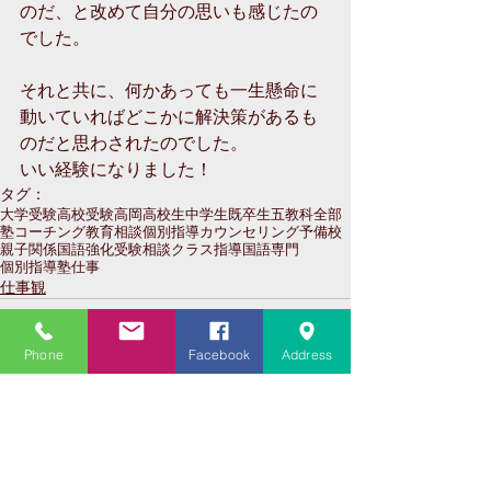
のだ、と改めて自分の思いも感じたの
でした。
それと共に、何かあっても一生懸命に
動いていればどこかに解決策があるも
のだと思わされたのでした。
いい経験になりました！
タグ：
大学受験
高校受験
高岡
高校生
中学生
既卒生
五教科全部
塾
コーチング
教育相談
個別指導
カウンセリング
予備校
親子関係
国語強化
受験相談
クラス指導
国語専門
個別指導塾
仕事
仕事観
Phone
Facebook
Address
コメント