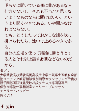
明らかに聞いている側に非があるなら
仕方がないし、それも不当だと思えな
いようなものならば聞けばいい、とい
うより聞くべきである。いや聞かなけ
ればならない。
でも、どうしたっておかしな話を吹っ
掛けられたら、途中で止めるべきであ
る。
自分の立場を使って議論に勝とうとす
る人とそれ以上話す必要などないのだ
から。
タグ：
大学受験
高校受験
高岡
高校生
中学生
既卒生
五教科全部
塾
コーチング
教育相談
個別指導
カウンセリング
予備校
親子関係
国語強化
受験相談
クラス指導
国語専門
個別指導塾
仕事
相談室
チェリー・ブロッサム
チェリー・ハッピー
思うこと