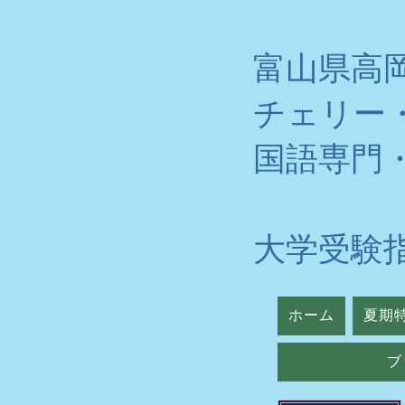
富山県高
チェリー
​国語専門
大学受験
ホーム
夏期
ブ