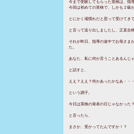
今まで受験してもらった英検は、指
今回は初めての英検で、しかも２級
とにかく場慣れだと思って受けてき
と言って送り出しましたし、正直合
それが昨日、指導の途中でお母さま
た。
あなた、私に何か言うことあるんじ
と話すと、
ええ？ええ？何かあったかなあ・・
という調子。
今日は英検の発表の日じゃなかった
と言ったら、
まさか、受かってたんですか！？