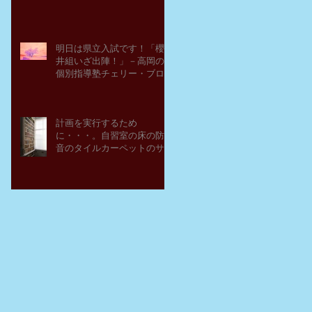
明日は県立入試です！「櫻
井組いざ出陣！」－高岡の
個別指導塾チェリー・ブロ
ッサム
計画を実行するため
に・・・。自習室の床の防
音のタイルカーペットのサ
ンプルを取り寄せてみた。
－高岡の大学受験個別指導
塾チェリー・ブロッサム