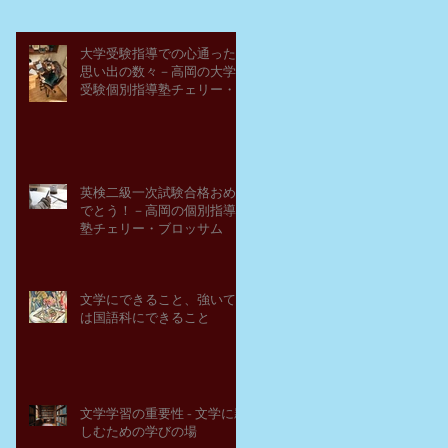
大学受験指導での心通った
思い出の数々－高岡の大学
受験個別指導塾チェリー・
ブロッサム
英検二級一次試験合格おめ
でとう！－高岡の個別指導
塾チェリー・ブロッサム
文学にできること、強いて
は国語科にできること
文学学習の重要性 - 文学に親
しむための学びの場