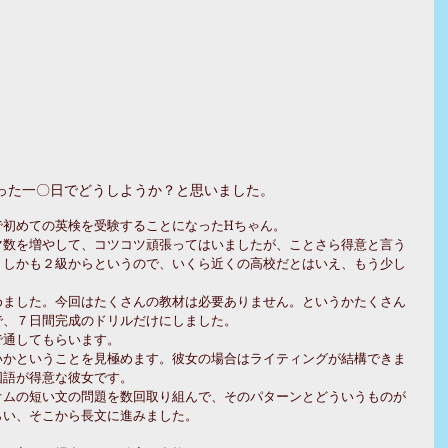
った一〇日でどうしようか？と思いました。
で初めての英検を受験することになったHちゃん。
マ数を増やして、コツコツ頑張ってはいましたが、ことさら得意と言う
、しかも２級からというので、いくら近くの高校だとはいえ、もう少し
めました。今回はたくさんの教材は必要ありません。というかたくさん
で、７日間完成のドリルだけにしました。
で通してもらいます。
いかということを見極めます。彼女の場合はライティングが結構できま
国語が得意な彼女です。
オムの短い文の問題を数回取り組んで、そのパターンとどういうものが
らい、そこから長文に進みました。