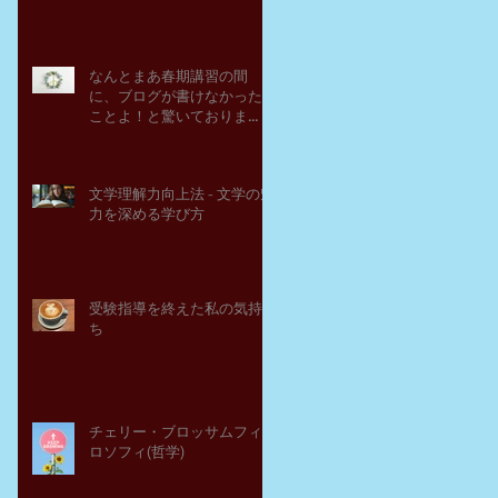
なんとまあ春期講習の間
に、ブログが書けなかった
ことよ！と驚いておりま
す。－高岡の大学受験個別
指導塾チェリー・ブロッサ
ム
文学理解力向上法 - 文学の魅
力を深める学び方
受験指導を終えた私の気持
ち
チェリー・ブロッサムフィ
ロソフィ(哲学)