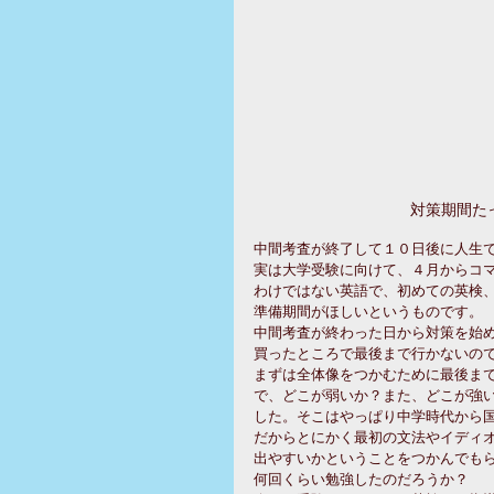
対策期間た
中間考査が終了して１０日後に人生
実は大学受験に向けて、４月からコ
わけではない英語で、初めての英検
準備期間がほしいというものです。
中間考査が終わった日から対策を始
買ったところで最後まで行かないの
まずは全体像をつかむために最後ま
で、どこが弱いか？また、どこが強
した。そこはやっぱり中学時代から
だからとにかく最初の文法やイディ
出やすいかということをつかんでも
何回くらい勉強したのだろうか？