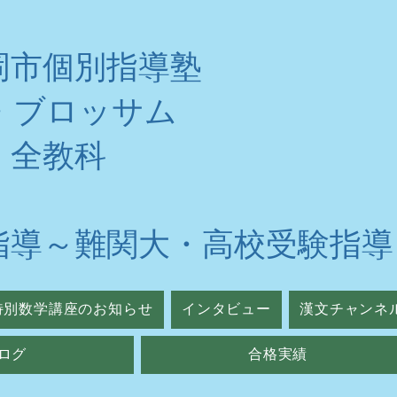
岡市個別指導塾
・ブロッサム
・全教科
指導～難関大・高校受験指導
特別数学講座のお知らせ
インタビュー
漢文チャンネ
ログ
合格実績