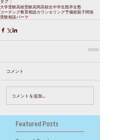
タグ：
大学受験
高校受験
高岡
高校生
中学生
既卒生
塾
コーチング
教育相談
カウンセリング
予備校
親子関係
受験相談
パーマ
コメント
コメントを追加…
Featured Posts