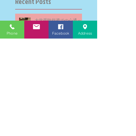
Recent Posts
大学受験指導での心通った
思い出の数々－高岡の大学
受験個別指導塾チェリー・
Phone
Facebook
Address
ブロッサム
英検二級一次試験合格おめ
でとう！－高岡の個別指導
塾チェリー・ブロッサム
文学にできること、強いて
は国語科にできること
文学学習の重要性 - 文学に
親しむための学びの場