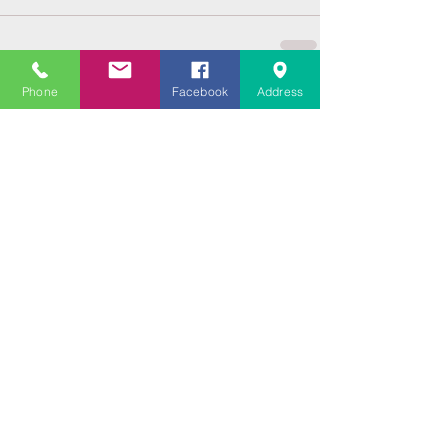
Phone
Facebook
Address
コメント
コメントを追加…
Featured Posts
Recent Posts
大学受験指導での心通った
思い出の数々－高岡の大学
受験個別指導塾チェリー・