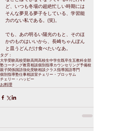
ど、いつも冬場の超絶忙しい時期には
そんな夢見る夢子をしている、学習能
力のない私である。(笑)。
でも、あの明るい陽光のもと、そのほ
かのものはいいから、長崎ちゃんぽん
と皿うどんだけ食べたいなあ。
タグ：
大学受験
高校受験
高岡
高校生
中学生
既卒生
五教科全部
塾
コーチング
教育相談
個別指導
カウンセリング
予備校
親子関係
国語強化
受験相談
クラス指導
国語専門
個別指導塾
仕事
相談室
チェリー・ブロッサム
チェリー・ハッピー
お料理