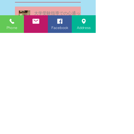
大学受験指導での心通った
思い出の数々－高岡の大学
受験個別指導塾チェリー・
Phone
Facebook
Address
ブロッサム
英検二級一次試験合格おめ
でとう！－高岡の個別指導
塾チェリー・ブロッサム
文学にできること、強いて
は国語科にできること
文学学習の重要性 - 文学に
親しむための学びの場