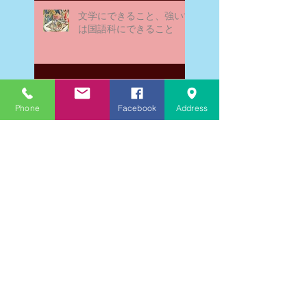
文学にできること、強いて
は国語科にできること
文学学習の重要性 - 文学に
親しむための学びの場
Phone
Facebook
Address
なんとまあ春期講習の間
に、ブログが書けなかった
ことよ！と驚いておりま
す。－高岡の大学受験個別
指導塾チェリー・ブロッサ
ム
文学理解力向上法 - 文学の
魅力を深める学び方