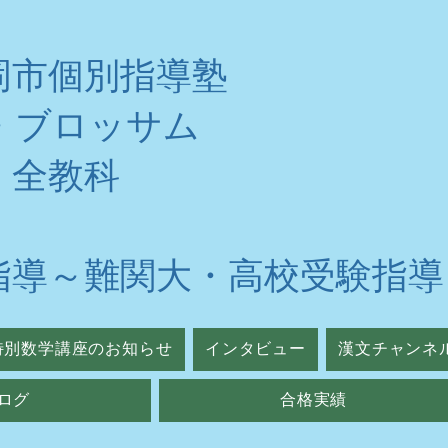
岡市個別指導塾
・ブロッサム
・全教科
指導～難関大・高校受験指導
特別数学講座のお知らせ
インタビュー
漢文チャンネ
ログ
合格実績