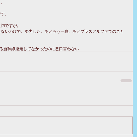
・。
です。
大切ですが。
もないわけで、努力した、あともう一息、あとプラスアルファでのこと
る
新幹線逆走してなかったのに
悪口言わない