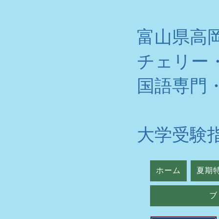
富山県高
チェリー
​国語専門
大学受験
ホーム
夏期
ブ