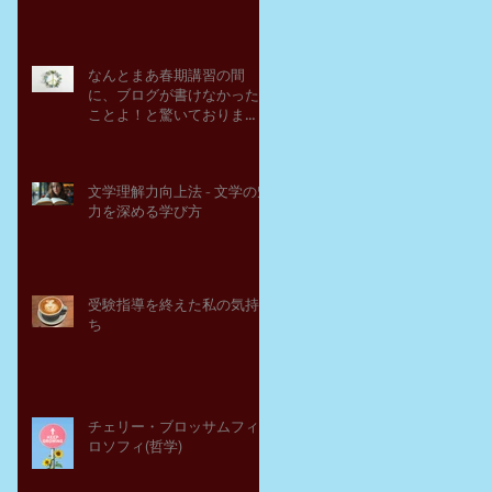
なんとまあ春期講習の間
に、ブログが書けなかった
ことよ！と驚いておりま
す。－高岡の大学受験個別
指導塾チェリー・ブロッサ
ム
文学理解力向上法 - 文学の魅
力を深める学び方
受験指導を終えた私の気持
ち
チェリー・ブロッサムフィ
ロソフィ(哲学)