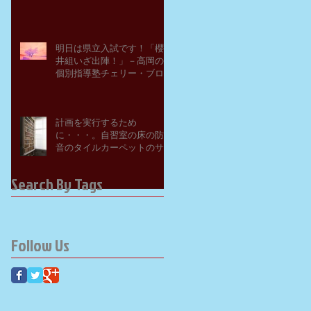
明日は県立入試です！「櫻
井組いざ出陣！」－高岡の
個別指導塾チェリー・ブロ
ッサム
計画を実行するため
に・・・。自習室の床の防
音のタイルカーペットのサ
ンプルを取り寄せてみた。
－高岡の大学受験個別指導
Search By Tags
塾チェリー・ブロッサム
Follow Us