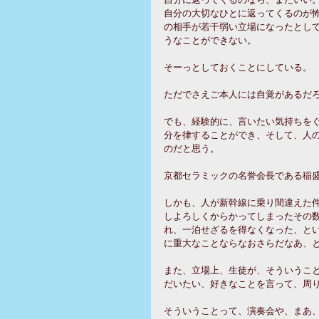
自分の大切なひとに返ってくるのが
の相手が若干弱い立場になったとし
うなことができない。
そーっとしておくことにしている。
ただでさえご本人には自覚があるだ
でも、経験的に、言いたい気持ちを
分を律することができ、そして、人
のだと思う。
京都セラミックの名誉会長である稲
しかも、人が新幹線に乗り間違えた
しよろしくからかってしまったその
れ、一泊せざるを得なくなった、と
に重大なことならなおさらだなあ、
また、立場上、生徒が、そういうこ
だいたい、好きなことを言って、周
そういうことって、演奏会や、まあ