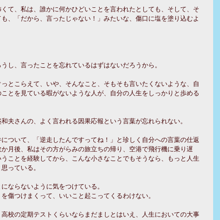
怖くて、私は、誰かに何かひどいことを言われたとしても、そして、そ
ても、「だから、言ったじゃない！」みたいな、傷口に塩を塗り込むよ
ろうし、言ったことを忘れているはずはないだろうから。
ぐっとこらえて、いや、そんなこと、そもそも言いたくないような、自
のことを見ている暇がないような人が、自分の人生をしっかりと歩める
盛和夫さんの、よく言われる因果応報という言葉が忘れられない。
件について、「逆走したんですってね！」と珍しく自分への言葉の仕返
数か月後、私はその方がらみの旅立ちの帰り、空港で飛行機に乗り遅
いうことを経験してから、こんな小さなことでもそうなら、もっと人生
と思っている。
とにならないように気をつけている。
りを傷つけまくって、いいこと起こってくるわけない。
、高校の定期テストくらいならまだましとはいえ、人生においての大事