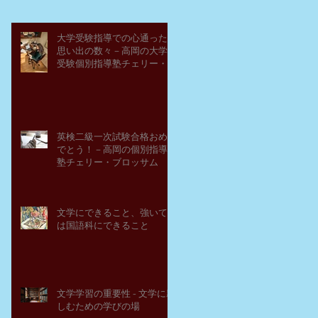
大学受験指導での心通った
思い出の数々－高岡の大学
受験個別指導塾チェリー・
ブロッサム
英検二級一次試験合格おめ
でとう！－高岡の個別指導
塾チェリー・ブロッサム
文学にできること、強いて
は国語科にできること
文学学習の重要性 - 文学に親
しむための学びの場