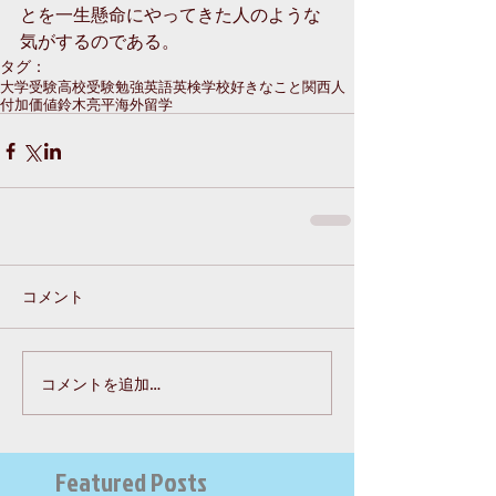
とを一生懸命にやってきた人のような
気がするのである。
タグ：
大学受験
高校受験
勉強
英語
英検
学校
好きなこと
関西人
付加価値
鈴木亮平
海外留学
コメント
コメントを追加…
Featured Posts