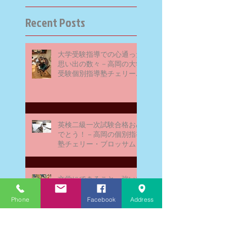
Recent Posts
大学受験指導での心通った
思い出の数々－高岡の大学
受験個別指導塾チェリー・
ブロッサム
英検二級一次試験合格おめ
でとう！－高岡の個別指導
塾チェリー・ブロッサム
文学にできること、強いて
は国語科にできること
Phone
Facebook
Address