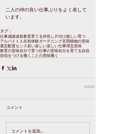
二人の仲の良い仕事ぶりをよく表して
います。
タグ：
仕事
感謝
成長
教育
育てる
仲良し
片付け
嬉しい
育つ
アルバイト
人生初体験
ガーデニング
玄関
植物の意味
選定
配置
センス
若い
楽しい
楽しい仕事
理念
意味
教育の意味
自分で育つ
仕事の意味
自分を育てる
自信
自信をつける
働くことの意味
働く
コメント
コメントを追加…