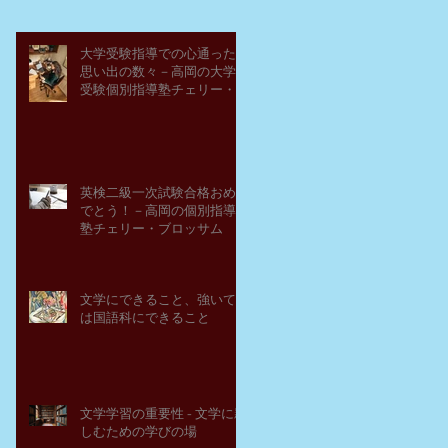
大学受験指導での心通った
思い出の数々－高岡の大学
受験個別指導塾チェリー・
ブロッサム
英検二級一次試験合格おめ
でとう！－高岡の個別指導
塾チェリー・ブロッサム
文学にできること、強いて
は国語科にできること
文学学習の重要性 - 文学に親
しむための学びの場