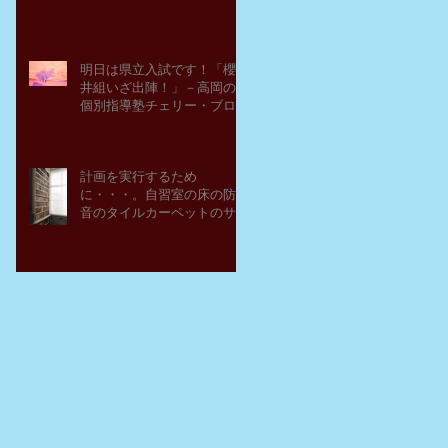
明日は県立入試です！「櫻
井組いざ出陣！」－高岡の
個別指導塾チェリー・ブロ
ッサム
計画を実行するため
に・・・。自習室の床の防
音のタイルカーペットのサ
ンプルを取り寄せてみた。
－高岡の大学受験個別指導
塾チェリー・ブロッサム