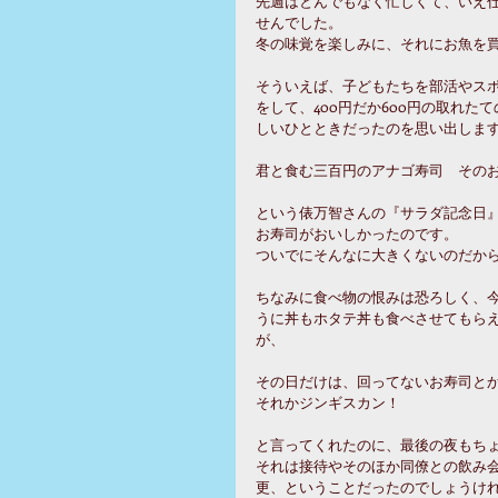
先週はとんでもなく忙しくて、いえ
せんでした。
冬の味覚を楽しみに、それにお魚を
そういえば、子どもたちを部活やス
をして、400円だか600円の取れ
しいひとときだったのを思い出しま
君と食む三百円のアナゴ寿司　その
という俵万智さんの『サラダ記念日
お寿司がおいしかったのです。
ついでにそんなに大きくないのだから
ちなみに食べ物の恨みは恐ろしく、
うに丼もホタテ丼も食べさせてもら
が、
その日だけは、回ってないお寿司と
それかジンギスカン！
と言ってくれたのに、最後の夜もち
それは接待やそのほか同僚との飲み
更、ということだったのでしょうけれ