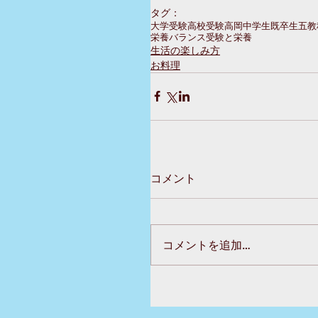
タグ：
大学受験
高校受験
高岡
中学生
既卒生
五教
栄養バランス
受験と栄養
生活の楽しみ方
お料理
コメント
コメントを追加…