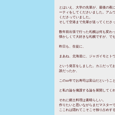
とはいえ、大学の先輩が、最後の夜
ーティをしてくださいました。アム
くださっていました。
そして空港まで先輩が送ってくださ
数年前出張で行った札幌は何も変わ
懐かしくて大好きな札幌ですが、で
昨日も、生徒に、
まあね、北海道に、ジャガイモとト
という発言をしました。カニだって
誰だったか、
この10年でお寿司は富山だというこ
と私の論を擁護する論を展開してく
それに郷土料理は素晴らしい。
作りたいと思いながらまだマスター
ここれは隠れてこそこそ独り占めする