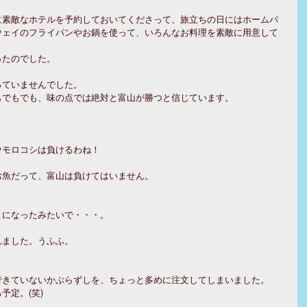
に素敵なホテルを予約しておいてくださって、旅立ちの日にはホームパ
ウェイのフライパンやお鍋を使って、いろんなお料理を素敵に用意して
ったのでした。
っていませんでした。
もでもでも、味の点では絶対と富山が勝つと信じています。
ウモロコシは負けるわね！
お魚だって、富山は負けてはいません。
とになったみたいで・・・。
れました。うふふ。
できていないかぶらずしを、ちょっと多めに注文してしまいました。
予定。(笑)