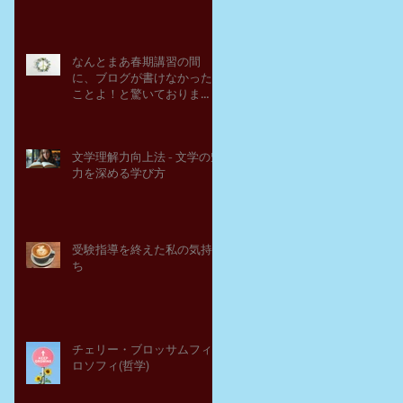
なんとまあ春期講習の間
に、ブログが書けなかった
ことよ！と驚いておりま
す。－高岡の大学受験個別
指導塾チェリー・ブロッサ
ム
文学理解力向上法 - 文学の魅
力を深める学び方
受験指導を終えた私の気持
ち
チェリー・ブロッサムフィ
ロソフィ(哲学)