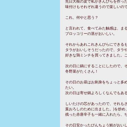
先日大根の皮で私がきんぴらを作っ
味付けもそれぞれ違うので楽しいの
これ、何やと思う？
と言われて、食べてみた触感は、ま
ブロッコリーの茎がおいしい。
それからあれこれきんぴらにできる
タラがおいしそうだったので、タラや
好きな鶏ミンチを買ってきました。
次の日に鍋にすることにしたので、
冬野菜がたくさん！
その日のお昼はお刺身をちょっと多
たい。
次の日は寄せ鍋よろしくなんでもあ
しいたけの芯があったので、それもさ
葉おろしのために出ました。)を炒め
残った赤唐辛子も一緒に入れたら、
その日安かったびんちょう鮪がおい