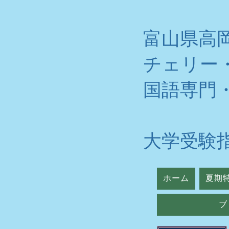
富山県高
チェリー
​国語専門
大学受験
ホーム
夏期
ブ