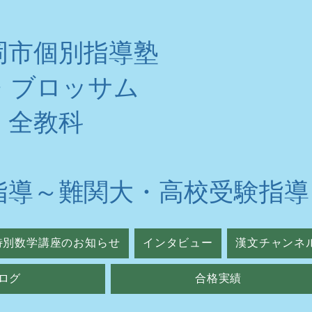
岡市個別指導塾
・ブロッサム
・全教科
指導～難関大・高校受験指導
特別数学講座のお知らせ
インタビュー
漢文チャンネ
ログ
合格実績