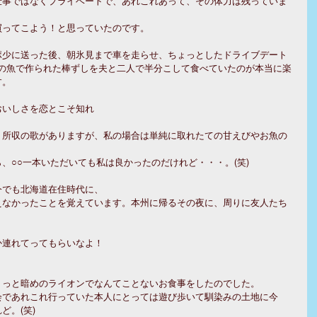
仕事ではなくプライベートで、あれこれあって、その体力は残っていま
買ってこよう！と思っていたのです。
ポ少に送った後、朝氷見まで車を走らせ、ちょっとしたドライブデート
たての魚で作られた棒ずしを夫と二人で半分こして食べていたのが本当に楽
す。
おいしさを恋とこそ知れ
』所収の歌がありますが、私の場合は単純に取れたての甘えびやお魚の
、○○一本いただいても私は良かったのだけれど・・・。(笑)
今でも北海道在住時代に、
えなかったことを覚えています。本州に帰るその夜に、周りに友人たち
か連れてってもらいなよ！
ょっと暗めのライオンでなんてことないお食事をしたのでした。
会であれこれ行っていた本人にとっては遊び歩いて馴染みの土地に今
ど。(笑)