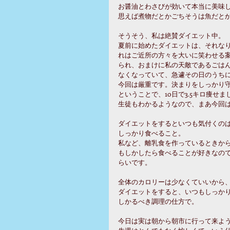
お醤油とわさびが効いて本当に美味
思えば煮物だとかごちそうは魚だと
そうそう、私は絶賛ダイエット中。
夏前に始めたダイエットは、それな
れはご近所の方々を大いに笑わせる
られ、おまけに私の天敵であるごは
なくなっていて、急遽その日のうち
今回は厳重です。決まりをしっかり
ということで、10日で3.5キロ痩せ
生徒もわかるようなので、まあ今回
ダイエットをするといつも気付くの
しっかり食べること。
私など、離乳食を作っているときか
もしかしたら食べることが好きなの
らいです。
全体のカロリーは少なくていいから
ダイエットをすると、いつもしっか
しかるべき調理の仕方で。
今日は実は朝から朝市に行って来よ