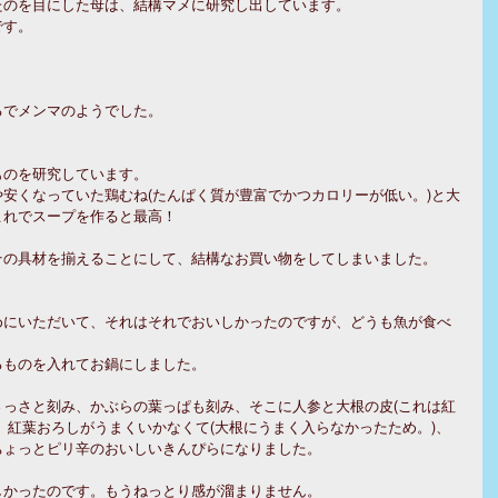
たのを目にした母は、結構マメに研究し出しています。
です。
るでメンマのようでした。
ものを研究しています。
安くなっていた鶏むね(たんぱく質が豊富でかつカロリーが低い。)と大
これでスープを作ると最高！
その具材を揃えることにして、結構なお買い物をしてしまいました。
めにいただいて、それはそれでおいしかったのですが、どうも魚が食べ
るものを入れてお鍋にしました。
っさと刻み、かぶらの葉っぱも刻み、そこに人参と大根の皮(これは紅
、紅葉おろしがうまくいかなくて(大根にうまく入らなかったため。)、
ちょっとピリ辛のおいしいきんぴらになりました。
しかったのです。もうねっとり感が溜まりません。