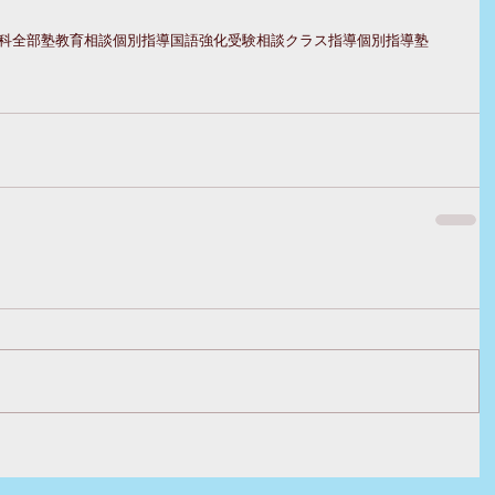
科全部
塾
教育相談
個別指導
国語強化
受験相談
クラス指導
個別指導塾