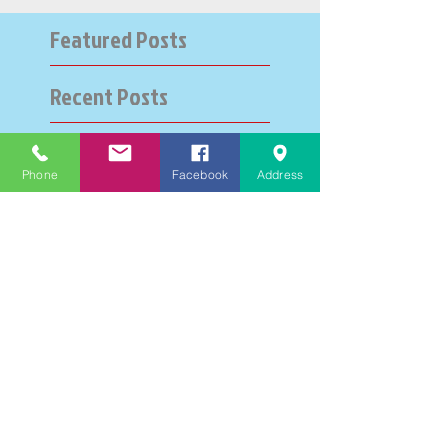
Featured Posts
Recent Posts
大学受験指導での心通った
Phone
Facebook
Address
思い出の数々－高岡の大学
受験個別指導塾チェリー・
ブロッサム
英検二級一次試験合格おめ
でとう！－高岡の個別指導
塾チェリー・ブロッサム
文学にできること、強いて
は国語科にできること