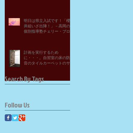
明日は県立入試です！「櫻
井組いざ出陣！」－高岡の
個別指導塾チェリー・ブロ
ッサム
計画を実行するため
に・・・。自習室の床の防
音のタイルカーペットのサ
ンプルを取り寄せてみた。
－高岡の大学受験個別指導
Search By Tags
塾チェリー・ブロッサム
Follow Us