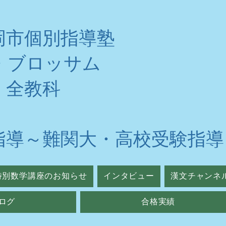
岡市個別指導塾
・ブロッサム
・全教科
指導～難関大・高校受験指導
特別数学講座のお知らせ
インタビュー
漢文チャンネ
ログ
合格実績