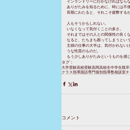
インランドリーに行かなければなら
ありがたみを知るために、時には不
長期にわたると、それこそ疲弊する
人もそうかもしれない。
いなくなって気付くことの多さ。
それまではその人との関係性の良く
なると、たちまち困ってしまうとい
主婦の仕事の大半は、気付かれない
うな性質のものだ。
もう少しありがたみというものを感
タグ：
大学受験
高校受験
高岡
高校生
中学生
既卒
クラス指導
国語専門
個別指導塾
相談室
チ
コメント