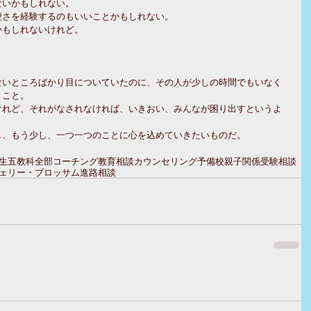
ないかもしれない。
便さを経験するのもいいことかもしれない。
かもしれないけれど。
ないところばかり目についていたのに、その人が少しの時間でもいなく
うこと。
けれど、それがなされなければ、いきおい、みんなが困り出すというよ
じ、もう少し、一つ一つのことに心を込めていきたいものだ。
生
五教科全部
コーチング
教育相談
カウンセリング
予備校
親子関係
受験相談
ェリー・ブロッサム
進路相談