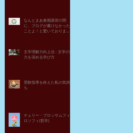
なんとまあ春期講習の間
に、ブログが書けなかった
ことよ！と驚いておりま
す。－高岡の大学受験個別
指導塾チェリー・ブロッサ
ム
文学理解力向上法 - 文学の魅
力を深める学び方
受験指導を終えた私の気持
ち
チェリー・ブロッサムフィ
ロソフィ(哲学)