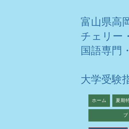
富山県高
チェリー
​国語専門
大学受験
ホーム
夏期
ブ