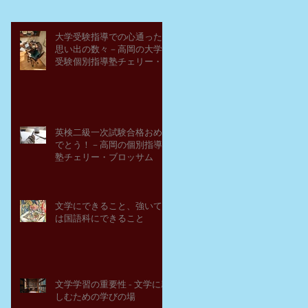
大学受験指導での心通った
思い出の数々－高岡の大学
受験個別指導塾チェリー・
ブロッサム
英検二級一次試験合格おめ
でとう！－高岡の個別指導
塾チェリー・ブロッサム
文学にできること、強いて
は国語科にできること
文学学習の重要性 - 文学に親
しむための学びの場