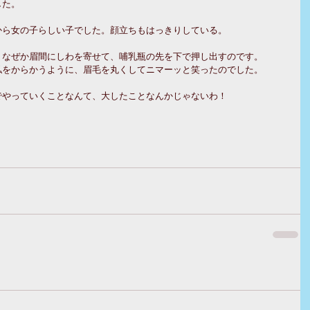
した。
から女の子らしい子でした。顔立ちもはっきりしている。
、なぜか眉間にしわを寄せて、哺乳瓶の先を下で押し出すのです。
私をからかうように、眉毛を丸くしてニマーッと笑ったのでした。
でやっていくことなんて、大したことなんかじゃないわ！