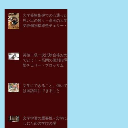
大学受験指導での心通った
思い出の数々－高岡の大学
受験個別指導塾チェリー・
ブロッサム
英検二級一次試験合格おめ
でとう！－高岡の個別指導
塾チェリー・ブロッサム
文学にできること、強いて
は国語科にできること
文学学習の重要性 - 文学に親
しむための学びの場