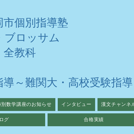
岡市個別指導塾
・ブロッサム
・全教科
指導～難関大・高校受験指導
特別数学講座のお知らせ
インタビュー
漢文チャンネ
ログ
合格実績