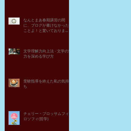
なんとまあ春期講習の間
に、ブログが書けなかった
ことよ！と驚いておりま
す。－高岡の大学受験個別
指導塾チェリー・ブロッサ
ム
文学理解力向上法 - 文学の魅
力を深める学び方
受験指導を終えた私の気持
ち
チェリー・ブロッサムフィ
ロソフィ(哲学)