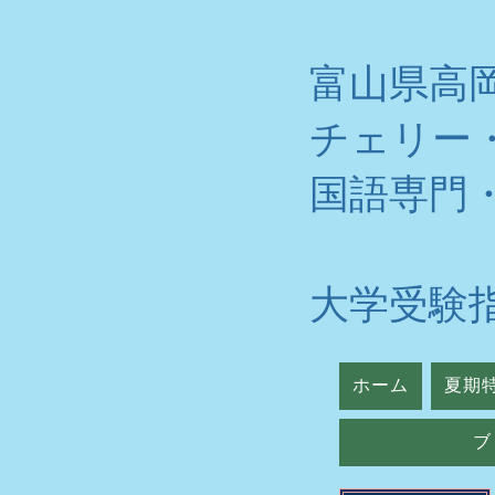
富山県高
チェリー
​国語専門
大学受験
ホーム
夏期
ブ