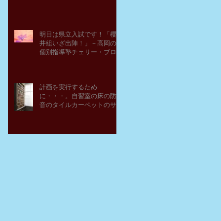
明日は県立入試です！「櫻
井組いざ出陣！」－高岡の
個別指導塾チェリー・ブロ
ッサム
計画を実行するため
に・・・。自習室の床の防
音のタイルカーペットのサ
ンプルを取り寄せてみた。
－高岡の大学受験個別指導
塾チェリー・ブロッサム