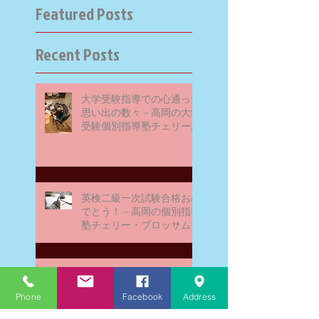
Featured Posts
Recent Posts
大学受験指導での心通った
思い出の数々－高岡の大学
受験個別指導塾チェリー・
ブロッサム
英検二級一次試験合格おめ
でとう！－高岡の個別指導
塾チェリー・ブロッサム
文学にできること、強いて
は国語科にできること
Phone
Facebook
Address