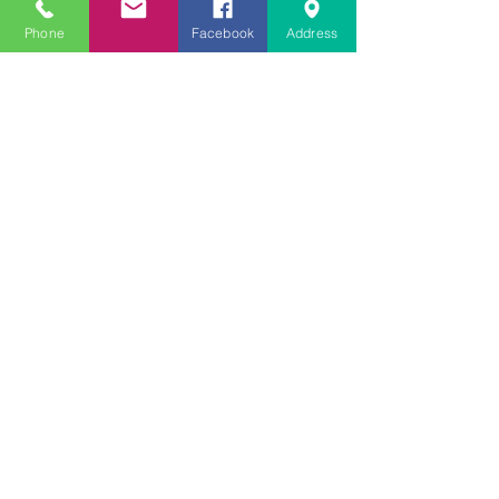
文学にできること、強いて
Phone
Facebook
Address
は国語科にできること
文学学習の重要性 - 文学に
親しむための学びの場
なんとまあ春期講習の間
に、ブログが書けなかった
ことよ！と驚いておりま
す。－高岡の大学受験個別
指導塾チェリー・ブロッサ
ム
文学理解力向上法 - 文学の
魅力を深める学び方