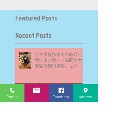
Featured Posts
Recent Posts
大学受験指導での心通った
思い出の数々－高岡の大学
受験個別指導塾チェリー・
ブロッサム
英検二級一次試験合格おめ
Phone
Facebook
Address
でとう！－高岡の個別指導
塾チェリー・ブロッサム
文学にできること、強いて
は国語科にできること