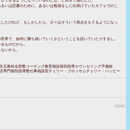
あるいは読書のために、あるいは勉強をしに出掛けていたカフェでのこ
はしたけれど、もしかしたら、少々はそういう視点をもてるようになっ
の世界で、如何に勝ち抜いていくかということを説いていたりするし。
いるものだから。
らないから。
生
五教科全部
塾
コーチング
教育相談
個別指導
カウンセリング
予備校
語専門
個別指導塾
仕事
相談室
チェリー・ブロッサム
チェリー・ハッピー