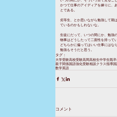
かつて仕事のアイディアを練りに、
とである。
劣等生、とか思いながら勉強して期
ているのかもしれないな。
生徒にだって、いつの間にか、勉強
物事はどうしたって二面性を持って
どちらかに偏ってはいい仕事にはな
勉強もそうだと思う。
タグ：
大学受験
高校受験
高岡
高校生
中学生
既卒
親子関係
国語強化
受験相談
クラス指導
国
数学
英語
コメント