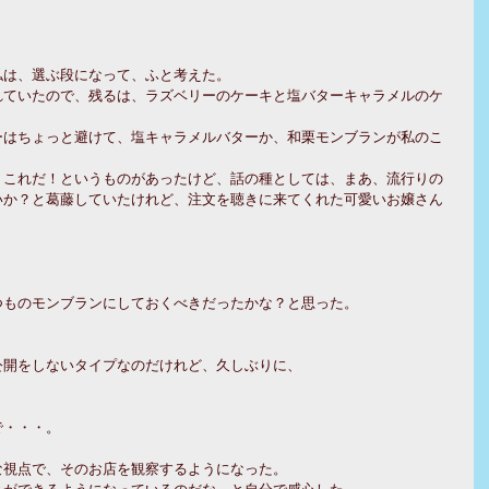
私は、選ぶ段になって、ふと考えた。
れていたので、残るは、ラズベリーのケーキと塩バターキャラメルのケ
ーはちょっと避けて、塩キャラメルバターか、和栗モンブランが私のこ
、これだ！というものがあったけど、話の種としては、まあ、流行りの
いか？と葛藤していたけれど、注文を聴きに来てくれた可愛いお嬢さん
、
！
つものモンブランにしておくべきだったかな？と思った。
公開をしないタイプなのだけれど、久しぶりに、
で・・・。
な視点で、そのお店を観察するようになった。
とができるようになっているのだな、と自分で感心した。