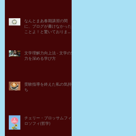
なんとまあ春期講習の間
に、ブログが書けなかった
ことよ！と驚いておりま
す。－高岡の大学受験個別
指導塾チェリー・ブロッサ
ム
文学理解力向上法 - 文学の魅
力を深める学び方
受験指導を終えた私の気持
ち
チェリー・ブロッサムフィ
ロソフィ(哲学)