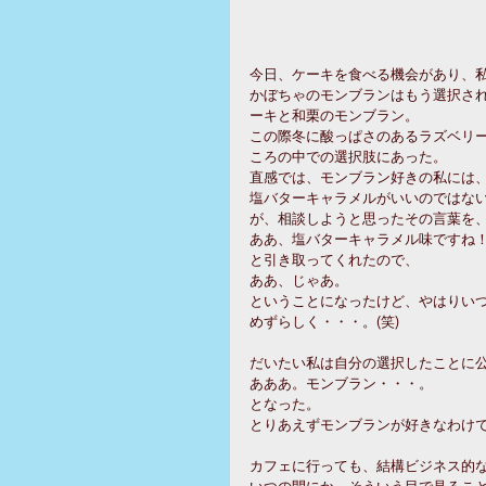
今日、ケーキを食べる機会があり、
かぼちゃのモンブランはもう選択さ
ーキと和栗のモンブラン。
この際冬に酸っぱさのあるラズベリ
ころの中での選択肢にあった。
直感では、モンブラン好きの私には
塩バターキャラメルがいいのではな
が、相談しようと思ったその言葉を
ああ、塩バターキャラメル味ですね
と引き取ってくれたので、
ああ、じゃあ。
ということになったけど、やはりい
めずらしく・・・。(笑)
だいたい私は自分の選択したことに
あああ。モンブラン・・・。
となった。
とりあえずモンブランが好きなわけ
カフェに行っても、結構ビジネス的
いつの間にか、そういう目で見るこ