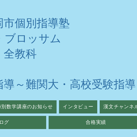
岡市個別指導塾
・ブロッサム
・全教科
指導～難関大・高校受験指導
特別数学講座のお知らせ
インタビュー
漢文チャンネ
ログ
合格実績