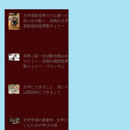
大学受験指導での心通った
思い出の数々－高岡の大学
受験個別指導塾チェリー・
ブロッサム
英検二級一次試験合格おめ
でとう！－高岡の個別指導
塾チェリー・ブロッサム
文学にできること、強いて
は国語科にできること
文学学習の重要性 - 文学に親
しむための学びの場