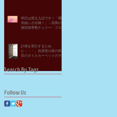
明日は県立入試です！「櫻
井組いざ出陣！」－高岡の
個別指導塾チェリー・ブロ
ッサム
計画を実行するため
に・・・。自習室の床の防
音のタイルカーペットのサ
ンプルを取り寄せてみた。
－高岡の大学受験個別指導
Search By Tags
塾チェリー・ブロッサム
Follow Us