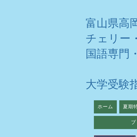
富山県高
チェリー
​国語専門
大学受験
ホーム
夏期
ブ