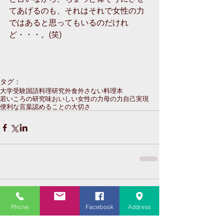
てあげるのも、それはそれで女性の力
ではあると思ってもいるのだけれ
ど・・・。(笑)
タグ：
大学受験
国語
料理
研究
外食
外さない
料理本
若いころの研究
味
おいしい
女性の力
母の力
自己実現
便利な言葉
認めることの大切さ
コメント
Phone
Facebook
Address