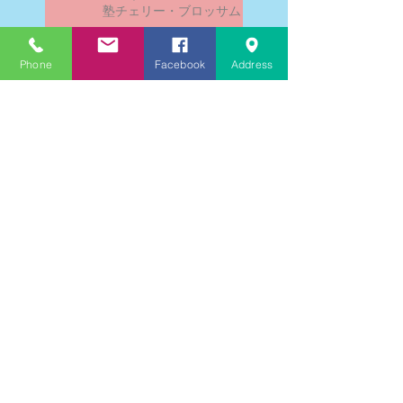
塾チェリー・ブロッサム
Phone
Facebook
Address
文学にできること、強いて
は国語科にできること
文学学習の重要性 - 文学に
親しむための学びの場
なんとまあ春期講習の間
に、ブログが書けなかった
ことよ！と驚いておりま
す。－高岡の大学受験個別
指導塾チェリー・ブロッサ
ム
文学理解力向上法 - 文学の
魅力を深める学び方