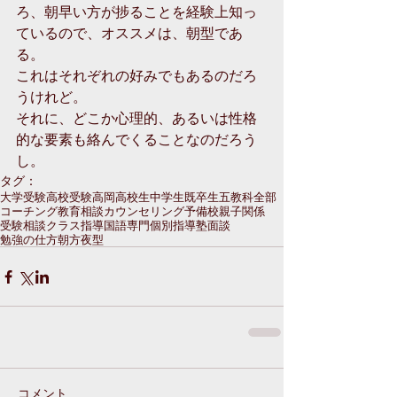
ろ、朝早い方が捗ることを経験上知っ
ているので、オススメは、朝型であ
る。
これはそれぞれの好みでもあるのだろ
うけれど。
それに、どこか心理的、あるいは性格
的な要素も絡んでくることなのだろう
し。
タグ：
大学受験
高校受験
高岡
高校生
中学生
既卒生
五教科全部
コーチング
教育相談
カウンセリング
予備校
親子関係
受験相談
クラス指導
国語専門
個別指導塾
面談
勉強の仕方
朝方
夜型
コメント