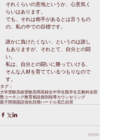
それくらいの意地というか、心意気く
らいはあります。
でも、それは相手があるとは言うもの
の、私の中での目標です。
誰かに負けたくない、というのは誰し
もありますが、それとて、自分との闘
い。
私は、自分との闘いに勝っていける、
そんな人材を育てているつもりなので
す。
タグ：
大学受験
高校受験
高岡
高校生
中学生
既卒生
五教科全部
塾
コーチング
教育相談
個別指導
カウンセリング
親子関係
国語強化
目標
ハードル
克己
自習