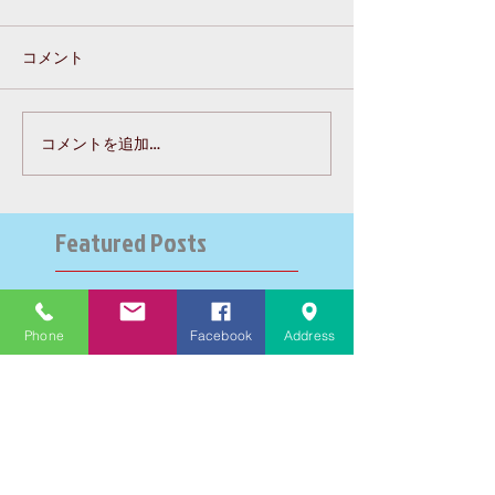
コメント
コメントを追加…
Featured Posts
Recent Posts
Phone
Facebook
Address
大学受験指導での心通った
思い出の数々－高岡の大学
受験個別指導塾チェリー・
ブロッサム